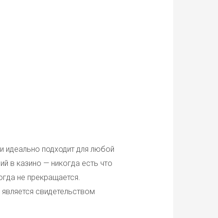
и идеально подходит для любой
ий в казино — никогда есть что
огда не прекращается.
n является свидетельством