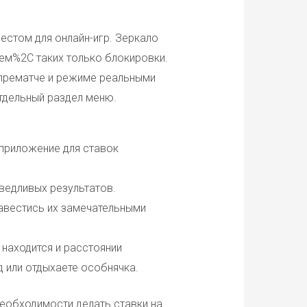
естом для онлайн-игр. Зеркало
ем%2C таких только блокировки.
 прематче и режиме реальными
тдельный раздел меню.
 приложение для ставок
ведливых результатов.
авестись их замечательными
находится и расстоянии
 или отдыхаете особнячка.
еобходимости делать ставки на