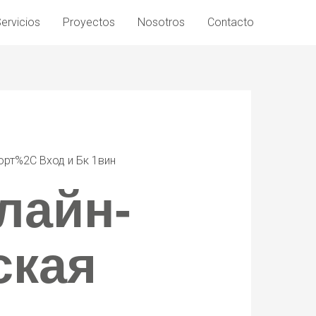
ervicios
Proyectos
Nosotros
Contacto
рт%2C Вход и Бк 1вин
лайн-
ская