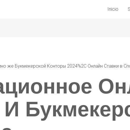
Inicio
S
но же Букмекерской Конторы 2024%2C Онлайн Ставки в Спо
ационное Он
 И Букмекер