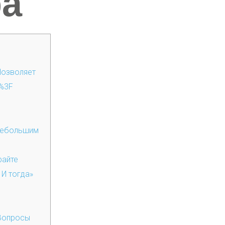
ра
Позволяет
%3F
 небольшим
райте
И тогда»
Вопросы