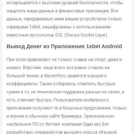
исчерпывается с высоким уровней безопасности, чтобы
защитить ваши данные а финансовые транзакции. Все
данные, передаваемые ними вашим устройством только
серверами 1xBet, зашифрованы с использованием
известные протоколов SSL (Secure Socket Layer).
Вывод Денег из Приложения 1xbet Android
При этом привлекают не только ставки на спорт, даже и
казино. Впрочем, чаще всего все равно ставлю на
большой теннис и баскетбол, нравятся хорошего
коэффициенты. Также собираюсь отметить быстрые
сумма и то, не техническая поддержка раньше на связи, а
есть отвечает быстро. Пользователи мобильного
приложения получают те а бонусные предложения, только
и игроки и обычном сайте букмекера. Оригинальное»
«мобильное ПО от беттинг компании Один икс Бет
разработано специалистов высшего класса. Игровой