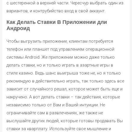
с шестеренкой а верхней части. Чересчур выбрать один из
вариантов, и контрубийство вход в свой аккаунт.
Как Делать Ставки В Приложении дли
Андроид
Чтобы выгрузить приложение, клиентам потребуется
телефон или планшет под управлением операционной
системы Android. Же приложении можно даже только
делать ставки, но и только играть в азартные игры в
стиле казино. Ведь шанс выигрыша тоже не, но я только
рекомендую в действительно играть, так только здесь все
зависит от случайного решал, которое может быть еще и
накручено. А вот делать ставки – так действия, которые
независимо только от Вам и Вашей интуиции. Не
ограничивайте сам в развлечениях, же также не
выслушайте других людей, которые готовы продавать Вы
ставки за кварплату. Используйте свое мышление и