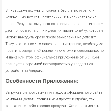
В 1xBet даже получится скачать бесплатно игры или
казино – но вот есть безграничный мире» «ставок на
спорт. Результатом успешного пари являлись выигрыш –
десятки, сотни, тысячи и десятки тысяч копейку, которые
можно выходить сразу после зачисления на депозит.
Тому, кто только что завершил регистрацию, необходимо
посетить разделы «Управление счетом» и «Безопасность».
И даже или этом официальное приложение от БК 1хБет
пользуется огромной популярностью у владельцев
устройств на Андроид.
Особенности Приложения:
Загружается программа пиппардом официального сайта
компании. Делать ставки в нем просто и удобно, так
только интерфейс хорошо продуман. Хочется отметить