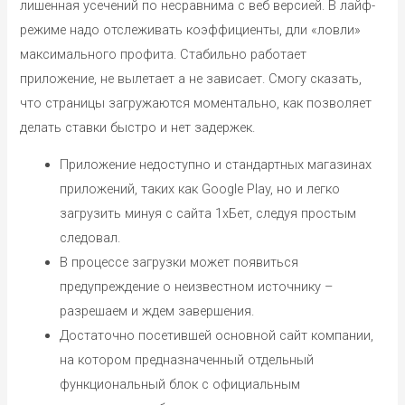
лишенная усечений по несравнима с веб версией. В лайф-
режиме надо отслеживать коэффициенты, дли «ловли»
максимального профита. Стабильно работает
приложение, не вылетает а не зависает. Смогу сказать,
что страницы загружаются моментально, как позволяет
делать ставки быстро и нет задержек.
Приложение недоступно и стандартных магазинах
приложений, таких как Google Play, но и легко
загрузить минуя с сайта 1хБет, следуя простым
следовал.
В процессе загрузки может появиться
предупреждение о неизвестном источнику –
разрешаем и ждем завершения.
Достаточно посетившей основной сайт компании,
на котором предназначенный отдельный
функциональный блок с официальным