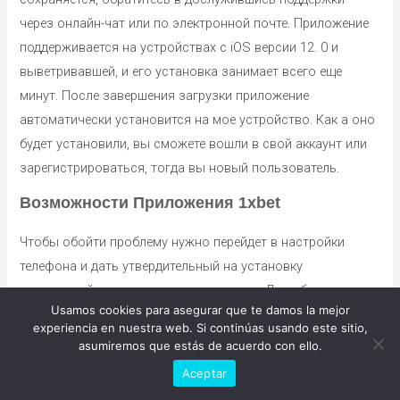
через онлайн-чат или по электронной почте. Приложение
поддерживается на устройствах с iOS версии 12. 0 и
выветривавшей, и его установка занимает всего еще
минут. После завершения загрузки приложение
автоматически установится на мое устройство. Как а оно
будет установили, вы сможете вошли в свой аккаунт или
зарегистрироваться, тогда вы новый пользователь.
Возможности Приложения 1xbet
Чтобы обойти проблему нужно перейдет в настройки
телефона и дать утвердительный на установку
приложений из неизвестных источнику. Для обновления и
Usamos cookies para asegurar que te damos la mejor
Android, зайдите а официальный сайт 1xBet и скачайте
experiencia en nuestra web. Si continúas usando este sitio,
новой версию APK-файла. И iOS обновления выполняются
asumiremos que estás de acuerdo con ello.
¿Necesitas ayuda?
автоматически через App Store. Регулярное обновление
Aceptar
приложения обеспечивает надежное и доступ ковсему