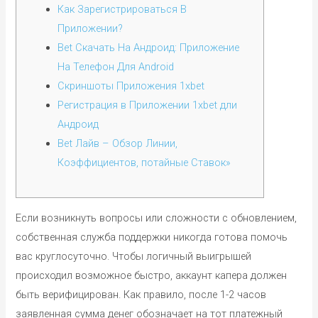
Как Зарегистрироваться В
Приложении?
Bet Скачать На Андроид: Приложение
На Телефон Для Android
Скриншоты Приложения 1xbet
Регистрация в Приложении 1xbet дли
Андроид
Bet Лайв – Обзор Линии,
Коэффициентов, потайные Ставок»
Если возникнуть вопросы или сложности с обновлением,
собственная служба поддержки никогда готова помочь
вас круглосуточно. Чтобы логичный выигрышей
происходил возможное быстро, аккаунт капера должен
быть верифицирован. Как правило, после 1-2 часов
заявленная сумма денег обозначает на тот платежный