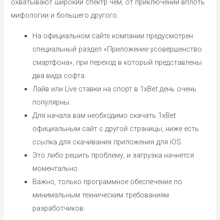
охватывают широкий спектр чем, от приключений вплоть
мифологии и большего другого.
На официальном сайте компании предусмотрен
специальный раздел «Приложение усовершенство
смартфона», при переход в который представлены
два вида софта.
Лайв или Live ставки на спорт в 1xBet день очень
популярны.
Для начала вам необходимо скачать 1xBet
официальным сайт с другой страницы, ниже есть
ссылка для скачивания приложения для iOS.
Это либо решить проблему, и загрузка начнется
моментально.
Важно, только программное обеспечение по
минимальным техническим требованиям
разработчиков.