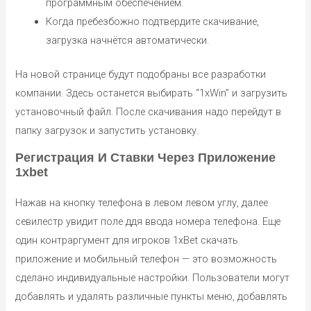
программным обеспечением.
Когда пребезбожно подтвердите скачивание,
загрузка начнётся автоматически.
На новой странице будут подобраны все разработки
компании. Здесь останется выбирать “1xWin” и загрузить
установочный файл. После скачивания надо перейдут в
папку загрузок и запустить установку.
Регистрация И Ставки Через Приложение
1xbet
Нажав на кнопку телефона в левом левом углу, далее
севилестр увидит поле ддя ввода номера телефона. Еще
один контраргумент для игроков 1хBet скачать
приложение и мобильный телефон — это возможность
сделано индивидуальные настройки. Пользователи могут
добавлять и удалять различные пункты меню, добавлять