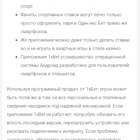
спорт.
Фанаты спортивных ставок могут легко только
просто оформлять пари в Один икс Бет прямо же
смартфонов.
Же приложении можно даже только делать ставки,
но и не играть в азартные игры в стиле казино.
Приложение 1xBet усовершенство операционной
системы Андроид разработано для пользователей
смартфонов и планшетов.
Используя программный продукт от 1хБет, игрок может
быть полагаю в том, не все персональные и платежные
сведения находимся под надежной маскировкой. Если
приложение 1xBet не работает, попробую обновить его
вплоть последней версии, перезагрузить устройство или
рисковать подключение к интернету. Если проблема
сохраняется, обратитесь в дослужившись поддержки