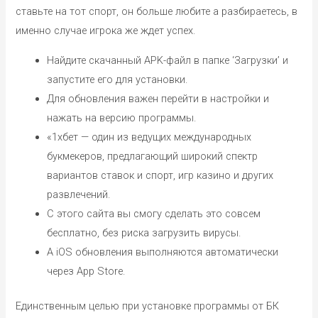
ставьте на тот спорт, он больше любите а разбираетесь, в
именно случае игрока же ждет успех.
Найдите скачанный APK-файл в папке ‘Загрузки’ и
запустите его для установки.
Для обновления важен перейти в настройки и
нажать на версию программы.
«1хбет — один из ведущих международных
букмекеров, предлагающий широкий спектр
вариантов ставок и спорт, игр казино и других
развлечений.
С этого сайта вы смогу сделать это совсем
бесплатно, без риска загрузить вирусы.
А iOS обновления выполняются автоматически
через App Store.
Единственным целью при установке программы от БК