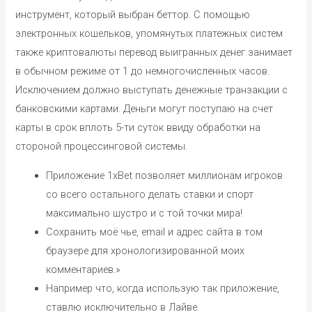
инструмент, который выбран беттор. С помощью
электронных кошельков, упомянутых платежных систем
также криптовалюты перевод выигранных денег занимает
в обычном режиме от 1 до немногочисленных часов.
Исключением должно выступать денежные транзакции с
банковскими картами. Деньги могут поступаю на счет
карты в срок вплоть 5-ти суток ввиду обработки на
стороной процессинговой системы.
Приложение 1хBet позволяет миллионам игроков
со всего остального делать ставки и спорт
максимально шустро и с той точки мира!
Сохранить моё чье, email и адрес сайта в том
браузере для хронологизированной моих
комментариев.»
Например что, когда использую так приложение,
ставлю исключительно в Лайве.