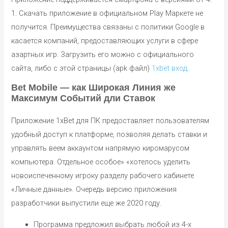
1. Скачать приложение в официальном Play Маркете не
получится. Преимущества связаны с политики Google в
касается компаний, предоставляющих услуги в сфере
азартных игр. Загрузить его можно с официального
сайта, либо с этой страницы (apk файл)
1xbet вход
.
Bet Mobile — как Широкая Линия же
Максимум Событий дли Ставок
Приложение 1xBet для ПК предоставляет пользователям
удобный доступ к платформе, позволяя делать ставки и
управлять веем аккаунтом напрямую киромарусом
компьютера. Отдельное особое» «хотелось уделить
новоиспеченному игроку разделу рабочего кабинете
«Личные данные». Очередь версию приложения
разработчики выпустили еще же 2020 году.
Программа предложил выбрать любой из 4-х