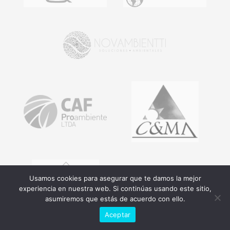
Usamos cookies para asegurar que te damos la mejor
experiencia en nuestra web. Si continúas usando este sitio,
asumiremos que estás de acuerdo con ello.
¿Necesitas ayuda?
Aceptar