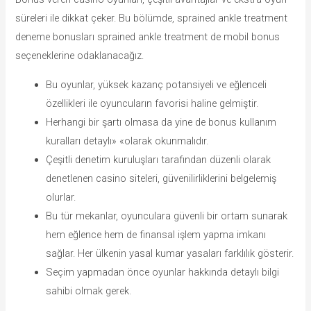
süreleri ile dikkat çeker. Bu bölümde, sprained ankle treatment
deneme bonusları sprained ankle treatment de mobil bonus
seçeneklerine odaklanacağız.
Bu oyunlar, yüksek kazanç potansiyeli ve eğlenceli
özellikleri ile oyuncuların favorisi haline gelmiştir.
Herhangi bir şartı olmasa da yine de bonus kullanım
kuralları detaylı» «olarak okunmalıdır.
Çeşitli denetim kuruluşları tarafından düzenli olarak
denetlenen casino siteleri, güvenilirliklerini belgelemiş
olurlar.
Bu tür mekanlar, oyunculara güvenli bir ortam sunarak
hem eğlence hem de finansal işlem yapma imkanı
sağlar. Her ülkenin yasal kumar yasaları farklılık gösterir.
Seçim yapmadan önce oyunlar hakkında detaylı bilgi
sahibi olmak gerek.