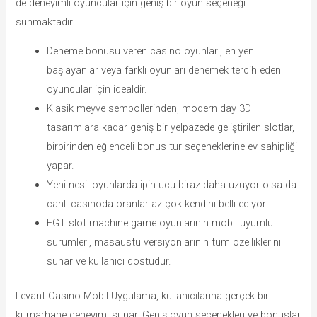
de deneyimli oyuncular için geniş bir oyun seçeneği
sunmaktadır.
Deneme bonusu veren casino oyunları, en yeni
başlayanlar veya farklı oyunları denemek tercih eden
oyuncular için idealdir.
Klasik meyve sembollerinden, modern day 3D
tasarımlara kadar geniş bir yelpazede geliştirilen slotlar,
birbirinden eğlenceli bonus tur seçeneklerine ev sahipliği
yapar.
Yeni nesil oyunlarda ipin ucu biraz daha uzuyor olsa da
canlı casinoda oranlar az çok kendini belli ediyor.
EGT slot machine game oyunlarının mobil uyumlu
sürümleri, masaüstü versiyonlarının tüm özelliklerini
sunar ve kullanıcı dostudur.
Levant Casino Mobil Uygulama, kullanıcılarına gerçek bir
kumarhane deneyimi sunar. Geniş oyun seçenekleri ve bonuslar