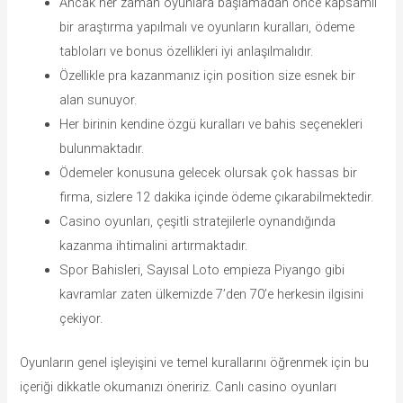
Ancak her zaman oyunlara başlamadan önce kapsamlı
bir araştırma yapılmalı ve oyunların kuralları, ödeme
tabloları ve bonus özellikleri iyi anlaşılmalıdır.
Özellikle pra kazanmanız için position size esnek bir
alan sunuyor.
Her birinin kendine özgü kuralları ve bahis seçenekleri
bulunmaktadır.
Ödemeler konusuna gelecek olursak çok hassas bir
firma, sizlere 12 dakika içinde ödeme çıkarabilmektedir.
Casino oyunları, çeşitli stratejilerle oynandığında
kazanma ihtimalini artırmaktadır.
Spor Bahisleri, Sayısal Loto empieza Piyango gibi
kavramlar zaten ülkemizde 7’den 70’e herkesin ilgisini
çekiyor.
Oyunların genel işleyişini ve temel kurallarını öğrenmek için bu
içeriği dikkatle okumanızı öneririz. Canlı casino oyunları