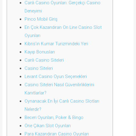
Canlı Casino Oyunları: Gerçekçi Casino
Deneyimi
Pinco Mobil Giriş
En Çok Kazandıran On Line Casino Slot
Oyunları
Kıbrıs’ın Kumar Turizmindeki Yeri
Kayıp Bonusları
Canlı Casino Siteleri
Casino Siteleri
Levant Casino Oyun Seçenekleri
Casino Siteleri Nasıl Güvenilirliklerini
Kanıtlarlar?
Oynanacak En İyi Canlı Casino Slotları
Nelerdir?
Beceri Oyunları, Poker & Bingo
Öne Çıkan Slot Oyunları
Para Kazandıran Casino Oyunları