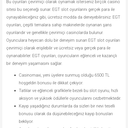
Bu oyunları çevrimiçi olarak oynamak isterseniz birçok casino
sitesi bu seçeneği sunar. EGT slot oyunlarını gerçek para ile
oynayabileceğiniz gibi, ücretsiz modda da deneyebilirsiniz. EGT
oyunları, çeşitli temalara sahip makinelerde oynanan şans
oyunlarıdır ve genellikle çevrimiçi casinolarda bulunur.
Oyunculara heyecan dolu bir deneyim sunan EGT slot oyunları
çevrimiçi olarak erişilebilir ve ücretsiz veya gerçek para ile
oynanabilirler. EGT oyunları, oyuncuların eğlenceli ve kazançlı
bir deneyim yaşamasını sağlar.
Casinomaxi, yeni üyelere sunmuş olduğu 6500 TL
hoşgeldin bonusu ile dikkat çekiyor.
Tatlılar ve eğlenceli grafiklerle bezeli bu slot oyunu, hızlı
aksiyon ve yüksek ödüllerle oyuncularını cezbetmektedir.
Kayıp yaşadığınız durumlarda da sizleri bir nevi teselli
bonusu olarak da düşünebileceğiniz kayıp bonusları
bekliyor.