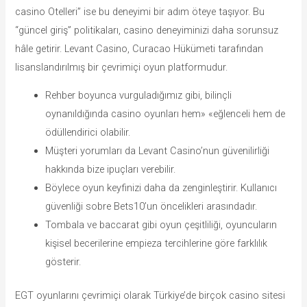
casino Otelleri” ise bu deneyimi bir adım öteye taşıyor. Bu
“güncel giriş” politikaları, casino deneyiminizi daha sorunsuz
hâle getirir. Levant Casino, Curacao Hükümeti tarafından
lisanslandırılmış bir çevrimiçi oyun platformudur.
Rehber boyunca vurguladığımız gibi, bilinçli
oynanıldığında casino oyunları hem» «eğlenceli hem de
ödüllendirici olabilir.
Müşteri yorumları da Levant Casino’nun güvenilirliği
hakkında bize ipuçları verebilir.
Böylece oyun keyfinizi daha da zenginleştirir. Kullanıcı
güvenliği sobre Bets10’un öncelikleri arasındadır.
Tombala ve baccarat gibi oyun çeşitliliği, oyuncuların
kişisel becerilerine empieza tercihlerine göre farklılık
gösterir.
EGT oyunlarını çevrimiçi olarak Türkiye’de birçok casino sitesi