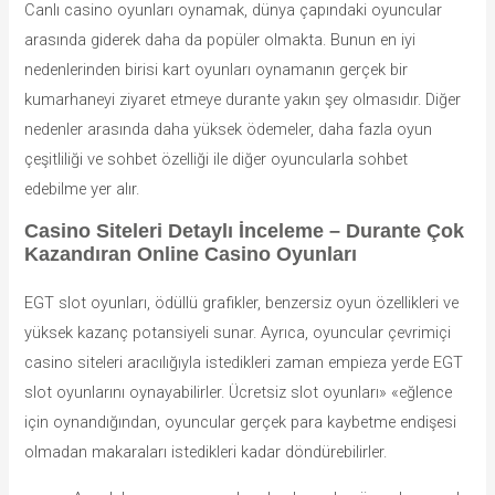
Canlı casino oyunları oynamak, dünya çapındaki oyuncular
arasında giderek daha da popüler olmakta. Bunun en iyi
nedenlerinden birisi kart oyunları oynamanın gerçek bir
kumarhaneyi ziyaret etmeye durante yakın şey olmasıdır. Diğer
nedenler arasında daha yüksek ödemeler, daha fazla oyun
çeşitliliği ve sohbet özelliği ile diğer oyuncularla sohbet
edebilme yer alır.
Casino Siteleri Detaylı İnceleme – Durante Çok
Kazandıran Online Casino Oyunları
EGT slot oyunları, ödüllü grafikler, benzersiz oyun özellikleri ve
yüksek kazanç potansiyeli sunar. Ayrıca, oyuncular çevrimiçi
casino siteleri aracılığıyla istedikleri zaman empieza yerde EGT
slot oyunlarını oynayabilirler. Ücretsiz slot oyunları» «eğlence
için oynandığından, oyuncular gerçek para kaybetme endişesi
olmadan makaraları istedikleri kadar döndürebilirler.