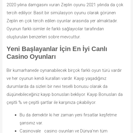
2020 yılına damgasını vuran Zeplin oyunu 2021 yılında da çok
tercih ediliyor. Basit bir simülasyon oyunu olarak görünen
Zeplin en çok tercih edilen oyunlar arasında yer almaktadır.
Oyunun farklı isimler ile farklı sağlayıcılar tarafından
oluşturulan benzerleri sobre mevcuttur.
Yeni Başlayanlar İçin En İyi Canlı
Casino Oyunları
Bir kumarhanede oynanabilecek birçok farklı oyun türü vardır
ve her oyunun kendi kuralları vardır. Kayıp yaşadığınız
durumlarda da sizleri bir nevi teselli bonusu olarak da
düşünebileceğiniz kayıp bonusları bekliyor. Kayıp Bonusları da
çeşitli % ve çeşitli şartlar ile karşınıza çıkabiliyor.
Bu da demektir ki her zaman yeni fırsatlar keşfetme
şansınız var.
Casinovale casino oyunları ve Dünya’nın tüm