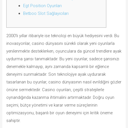
Egt Position Oyunları
Betboo Slot Sağlayıcıları
2000’li yıllar itibariyle ise teknoloji en büyük hediyesini verdi. Bu
inovasyonlar, casino dünyasını sürekli olarak yeni oyunlarla
yenilenmekte desteklerken, oyunculara da güncel trendlere ayak
uydurma şansı tanımaktadır. Bu yeni oyunlar, sadece şansınızı
denemekle kalmayıp, aynı zamanda kapsamlı bir eğlence
deneyimi sunmaktadır. Son teknolojiye ayak uydurarak
tasarlanan bu oyunlar, casino dünyasının nasıl evrildiğini gözler
önüne sermektedir. Casino oyunları, çeşitli stratejilerle
oynandığında kazanma ihtimalini artırmaktadır. Doğru oyun
seçimi, bütçe yönetimi ve karar verme süreçlerinin
optimizasyonu, başarılı bir oyun deneyimi için kritik öneme
sahiptir.