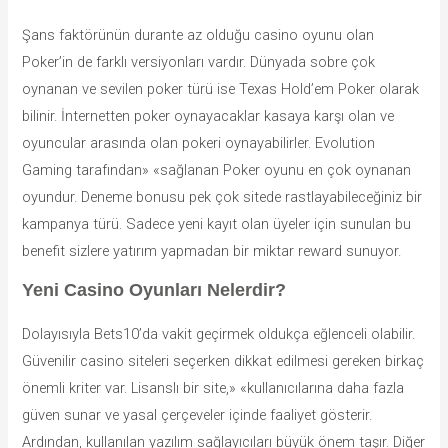
Şans faktörünün durante az olduğu casino oyunu olan
Poker’in de farklı versiyonları vardır. Dünyada sobre çok
oynanan ve sevilen poker türü ise Texas Hold’em Poker olarak
bilinir. İnternetten poker oynayacaklar kasaya karşı olan ve
oyuncular arasında olan pokeri oynayabilirler. Evolution
Gaming tarafından» «sağlanan Poker oyunu en çok oynanan
oyundur. Deneme bonusu pek çok sitede rastlayabileceğiniz bir
kampanya türü. Sadece yeni kayıt olan üyeler için sunulan bu
benefit sizlere yatırım yapmadan bir miktar reward sunuyor.
Yeni Casino Oyunları Nelerdir?
Dolayısıyla Bets10’da vakit geçirmek oldukça eğlenceli olabilir.
Güvenilir casino siteleri seçerken dikkat edilmesi gereken birkaç
önemli kriter var. Lisanslı bir site,» «kullanıcılarına daha fazla
güven sunar ve yasal çerçeveler içinde faaliyet gösterir.
Ardından, kullanılan yazılım sağlayıcıları büyük önem taşır. Diğer