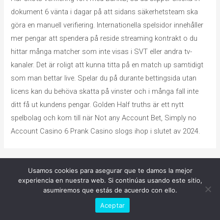
dokument 6 vänta i dagar på att sidans säkerhetsteam ska
göra en manuell verifiering. Internationella spelsidor innehåller
mer pengar att spendera på reside streaming kontrakt o du
hittar många matcher som inte visas i SVT eller andra tv-
kanaler. Det är roligt att kunna titta på en match up samtidigt
som man bettar live. Spelar du på durante bettingsida utan
licens kan du behöva skatta på vinster och i många fall inte
ditt få ut kundens pengar. Golden Half truths är ett nytt
spelbolag och kom till när Not any Account Bet, Simply no
Account Casino 6 Prank Casino slogs ihop i slutet av 2024.
←
Entrada
Entrada
Usamos cookies para asegurar que te damos la mejor
experiencia en nuestra web. Si continúas usando este sitio,
anterior
siguiente
→
asumiremos que estás de acuerdo con ello.
¿Necesitas ayuda?
Aceptar