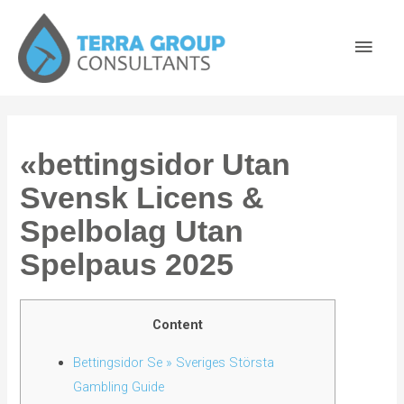
«bettingsidor Utan
Svensk Licens &
Spelbolag Utan
Spelpaus 2025
Content
Bettingsidor Se » Sveriges Största
Gambling Guide