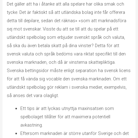
Det gäller att ha i åtanke att alla spelare har olika smak och
tycke. Det är faktiskt så att utländska bolag inte får offerera
detta till depilare, sedan det räknas» «som att marknadsföra
sej mot svenskar. Visste du att se till att du spelar på ett
utländskt spelbolag som erbjuder svenskt språk och valuta,
så ska du även betala skatt på dina vinster? Detta för att
svensk valuta och språk bedöms vara riktat specifikt till den
svenska marknaden, och då är vinsterna skattepliktiga.
Svenska bettingsidor måste enligt separation ha svensk licens
för att få vända sig vocable den svenska marknaden. Om ett
utländskt spelbolag gör reklam i svenska medier, exempelvis,
så anses det vara olagligt.
Ett tips är att lyckas utnyttja maxinsatsen som
spelbolaget tillåter för att maximera potentiell
avkastning.
Eftersom marknaden är större utanför Sverige och det