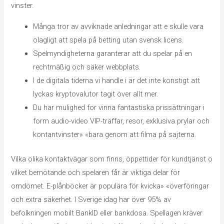
vinster.
Många tror av avviknade anledningar att e skulle vara
olagligt att spela på betting utan svensk licens.
Spelmyndigheterna garanterar att du spelar på en
rechtmäßig och säker webbplats.
I de digitala tiderna vi handle i är det inte konstigt att
lyckas kryptovalutor tagit över allt mer.
Du har mulighed for vinna fantastiska prissättningar i
form audio-video VIP-träffar, resor, exklusiva prylar och
kontantvinster» «bara genom att filma på sajterna.
Vilka olika kontaktvägar som finns, öppettider för kundtjänst o
vilket bemötande och spelaren får är viktiga delar för
omdömet. E-plånböcker är populära för kvicka» «överföringar
och extra säkerhet. I Sverige idag har över 95% av
befolkningen mobilt BankID eller bankdosa. Spellagen kräver