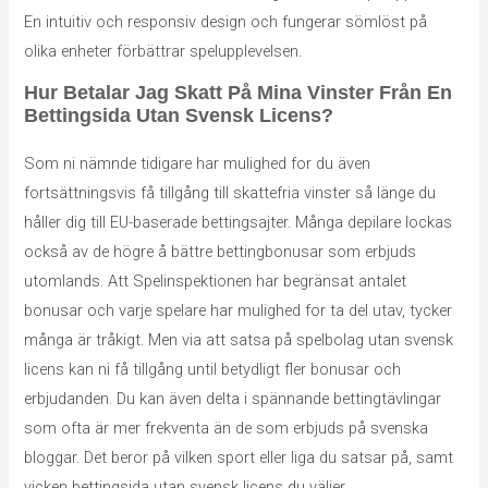
En intuitiv och responsiv design och fungerar sömlöst på
olika enheter förbättrar spelupplevelsen.
Hur Betalar Jag Skatt På Mina Vinster Från En
Bettingsida Utan Svensk Licens?
Som ni nämnde tidigare har mulighed for du även
fortsättningsvis få tillgång till skattefria vinster så länge du
håller dig till EU-baserade bettingsajter. Många depilare lockas
också av de högre å bättre bettingbonusar som erbjuds
utomlands. Att Spelinspektionen har begränsat antalet
bonusar och varje spelare har mulighed for ta del utav, tycker
många är tråkigt. Men via att satsa på spelbolag utan svensk
licens kan ni få tillgång until betydligt fler bonusar och
erbjudanden. Du kan även delta i spännande bettingtävlingar
som ofta är mer frekventa än de som erbjuds på svenska
bloggar. Det beror på vilken sport eller liga du satsar på, samt
vicken bettingsida utan svensk licens du väljer.