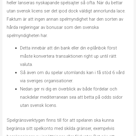
heller lanseras nyskapande spelsajter så ofta. När du bettar
utan svensk licens ser det ipod dock väldigt annorlunda lace.
Faktum är att ingen annan spelmyndighet har den sorten av
hårda regleringar av bonusar som den svenska
spelmyndigheten har.
Detta innebär att din bank eller din e-plånbok först
måste konvertera transaktionen right up until rätt
valuta.
Så även om du spelar utomlands kan i få stöd 6 vård
via sveriges organisationer.
Nedan ger ni dig en överblick av både fördelar och
nackdelar mediterranean sea att betta på odds sidor
utan svensk licens.
Spelgränsverktygen finns till för att spelaren ska kunna
begränsa sitt spelkonto med skilda gränser, exempelvis