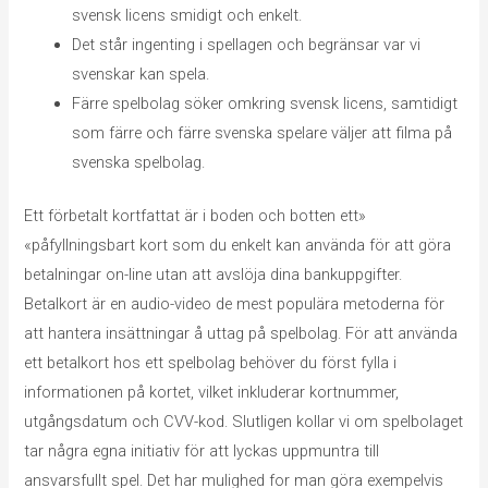
svensk licens smidigt och enkelt.
Det står ingenting i spellagen och begränsar var vi
svenskar kan spela.
Färre spelbolag söker omkring svensk licens, samtidigt
som färre och färre svenska spelare väljer att filma på
svenska spelbolag.
Ett förbetalt kortfattat är i boden och botten ett»
«påfyllningsbart kort som du enkelt kan använda för att göra
betalningar on-line utan att avslöja dina bankuppgifter.
Betalkort är en audio-video de mest populära metoderna för
att hantera insättningar å uttag på spelbolag. För att använda
ett betalkort hos ett spelbolag behöver du först fylla i
informationen på kortet, vilket inkluderar kortnummer,
utgångsdatum och CVV-kod. Slutligen kollar vi om spelbolaget
tar några egna initiativ för att lyckas uppmuntra till
ansvarsfullt spel. Det har mulighed for man göra exempelvis