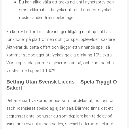
Du kan alltid välja att tacka nej until nyhetsbrev och
sms-reklam ifall du tycker att det finns för mycket
meddelanden från spelbolaget.
En korrekt utförd registrering ger tillgång right up until alla
funktioner på plattformen och gör spelupplevelsen säkrare.
Aktiverar du detta offert och lägger ett vinnande spel, så
kommer spelbolaget att lyckas ge dig omkring 10% extra.
Vissa spelbolag är mera generösa än så, och kan matcha
vinsten med uppe till 100%.
Betting Utan Svensk Licens – Spela Tryggt O
Säkert
Det är enbart välkomstbonus som får delas ut, och en for
each licensierat spelbolag ej per sajt. Därmed finns det ett
begränsat antal bonusar du som depilare kan ta de av på
living area svenska marknaden, speciellt eftersom det inte