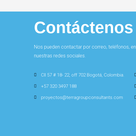
Contáctenos
Nos pueden contactar por correo, teléfonos, en
nuestras redes sociales.
Cll 57 # 18- 22, off 702 Bogotá, Colombia.
+57 320 3497 188
proyectos@terragroupconsultants.com