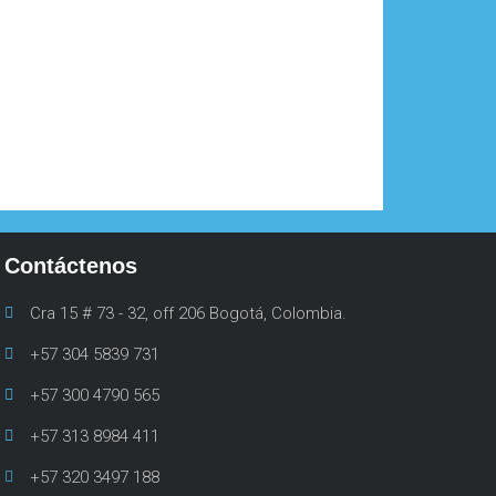
Contáctenos
Cra 15 # 73 - 32, off 206 Bogotá, Colombia.
+57 304 5839 731
+57 300 4790 565
+57 313 8984 411
+57 320 3497 188