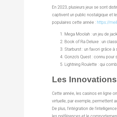
En 2023, plusieurs jeux se sont disti
captivent un public nostalgique et l
populaires cette année :
https://me
Mega Moolah : un jeu de jack
Book of Ra Deluxe : un class
Starburst : un favori grâce à
Gonzo’s Quest : connu pour 
Lightning Roulette : qui combi
Les Innovations
Cette année, les casinos en ligne on
virtuelle, par exemple, permettent a
De plus, l’intégration de l’intellige
les préférences et le comportement