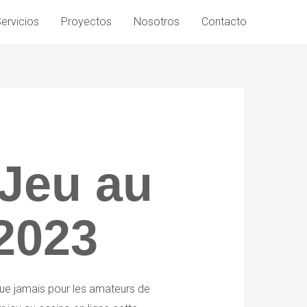
ervicios
Proyectos
Nosotros
Contacto
 Jeu au
2023
 que jamais pour les amateurs de