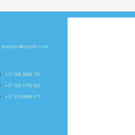
 nuestra dirección o en
+57 304 5839 731
+57 300 4790 565
+57 313 8984 411