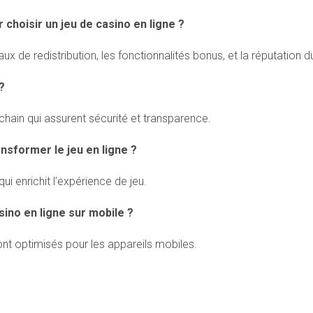
 choisir un jeu de casino en ligne ?
aux de redistribution, les fonctionnalités bonus, et la réputation 
?
chain qui assurent sécurité et transparence.
ransformer le jeu en ligne ?
ui enrichit l’expérience de jeu.
sino en ligne sur mobile ?
ont optimisés pour les appareils mobiles.