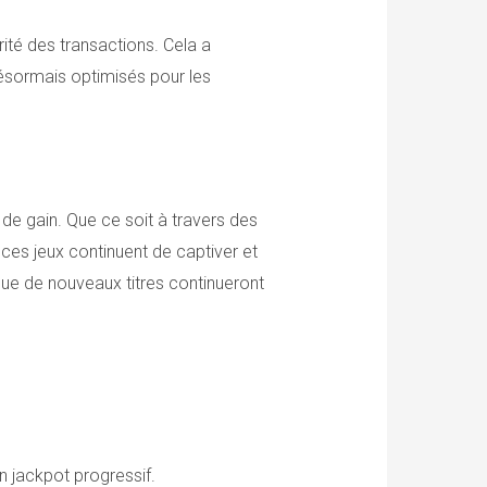
rité des transactions. Cela a
désormais optimisés pour les
l de gain. Que ce soit à travers des
ces jeux continuent de captiver et
 que de nouveaux titres continueront
n jackpot progressif.