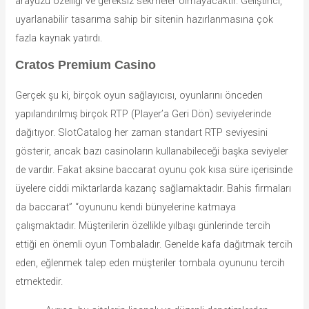
arayüzü özelliği ve gereksiz sekmeler olmayacaktır. Geliştirici,
uyarlanabilir tasarıma sahip bir sitenin hazırlanmasına çok
fazla kaynak yatırdı.
Cratos Premium Casino
Gerçek şu ki, birçok oyun sağlayıcısı, oyunlarını önceden
yapılandırılmış birçok RTP (Player’a Geri Dön) seviyelerinde
dağıtıyor. SlotCatalog her zaman standart RTP seviyesini
gösterir, ancak bazı casinoların kullanabileceği başka seviyeler
de vardır. Fakat aksine baccarat oyunu çok kısa süre içerisinde
üyelere ciddi miktarlarda kazanç sağlamaktadır. Bahis firmaları
da baccarat” “oyununu kendi bünyelerine katmaya
çalışmaktadır. Müşterilerin özellikle yılbaşı günlerinde tercih
ettiği en önemli oyun Tombaladır. Genelde kafa dağıtmak tercih
eden, eğlenmek talep eden müşteriler tombala oyununu tercih
etmektedir.