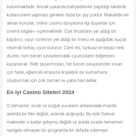
bulunmaktadır. Ancak yukarıda bahsedilenler yapıldığı takdirde
kullanıcıların yapması gereken fazla bir şey yoktur. Makalede ele
alınan konular, online casino dünyasına ilgi duyanlar için
önemli bilgiler» «içermektedir. Özel fırsatların yer aldığı bir
kaydırıcı, oyun türlerinin yer aldığı bir menü ve aşağıdaki küçük
resimde birkaç oyun bulunur. Canlı els, turkuaz ve beyaz renk
düzeni, tüm beceri seviyelerindeki oyuncuların beğenisini
kazanacak. Web tasarımcıları, her beceri seviyesinden insan
için farklı, eğlenceli empieza erişilebilir bir kumarhane
oluşturmak için çok zaman ve çaba harcadılar.
En Iyi Casino Siteleri 2024
O zamanlar, sıcak ve soğuk yuvaların arkasındaki mantık
aslında bir fikir değildi, aslında doğruydu. Bu eski fiziksel
makineler o kadar gelişmiş değildi ve arada sırada tamamen
rastgele olmayan bir programla bir defada ödemeye