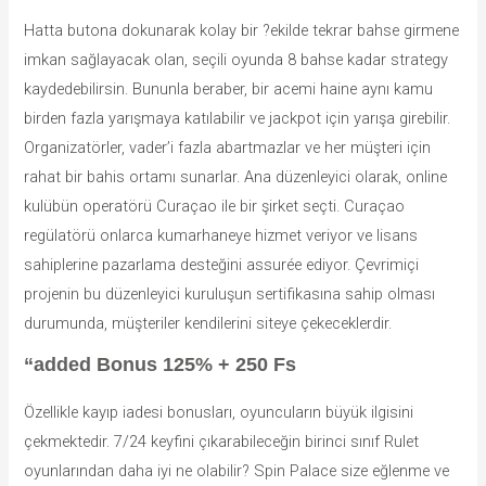
Hatta butona dokunarak kolay bir ?ekilde tekrar bahse girmene
imkan sağlayacak olan, seçili oyunda 8 bahse kadar strategy
kaydedebilirsin. Bununla beraber, bir acemi haine aynı kamu
birden fazla yarışmaya katılabilir ve jackpot için yarışa girebilir.
Organizatörler, vader’i fazla abartmazlar ve her müşteri için
rahat bir bahis ortamı sunarlar. Ana düzenleyici olarak, online
kulübün operatörü Curaçao ile bir şirket seçti. Curaçao
regülatörü onlarca kumarhaneye hizmet veriyor ve lisans
sahiplerine pazarlama desteğini assurée ediyor. Çevrimiçi
projenin bu düzenleyici kuruluşun sertifikasına sahip olması
durumunda, müşteriler kendilerini siteye çekeceklerdir.
“added Bonus 125% + 250 Fs
Özellikle kayıp iadesi bonusları, oyuncuların büyük ilgisini
çekmektedir. 7/24 keyfini çıkarabileceğin birinci sınıf Rulet
oyunlarından daha iyi ne olabilir? Spin Palace size eğlenme ve