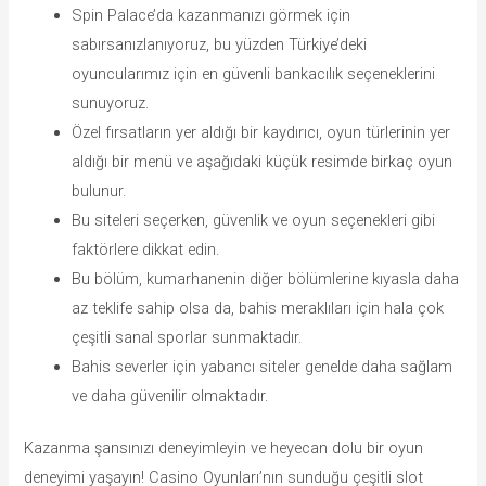
Spin Palace’da kazanmanızı görmek için
sabırsanızlanıyoruz, bu yüzden Türkiye’deki
oyuncularımız için en güvenli bankacılık seçeneklerini
sunuyoruz.
Özel fırsatların yer aldığı bir kaydırıcı, oyun türlerinin yer
aldığı bir menü ve aşağıdaki küçük resimde birkaç oyun
bulunur.
Bu siteleri seçerken, güvenlik ve oyun seçenekleri gibi
faktörlere dikkat edin.
Bu bölüm, kumarhanenin diğer bölümlerine kıyasla daha
az teklife sahip olsa da, bahis meraklıları için hala çok
çeşitli sanal sporlar sunmaktadır.
Bahis severler için yabancı siteler genelde daha sağlam
ve daha güvenilir olmaktadır.
Kazanma şansınızı deneyimleyin ve heyecan dolu bir oyun
deneyimi yaşayın! Casino Oyunları’nın sunduğu çeşitli slot