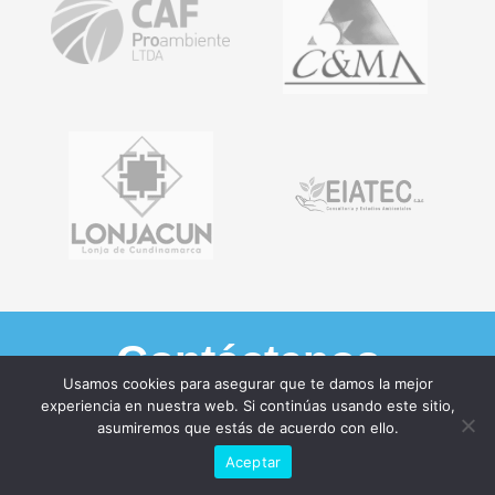
Contáctenos
Usamos cookies para asegurar que te damos la mejor
experiencia en nuestra web. Si continúas usando este sitio,
Nos pueden contactar por correo, teléfonos, en nuestra
asumiremos que estás de acuerdo con ello.
¿Necesitas ayuda?
dirección o en nuestras redes sociales.
Aceptar