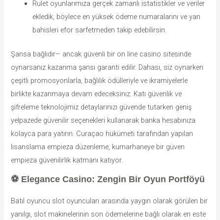
Rulet oyunlarımıza gerçek zamanlı istatistikler ve veriler
ekledik, böylece en yüksek ödeme numaralarını ve yan
bahisleri efor sarfetmeden takip edebilirsin.
Şansa bağlıdır– ancak güvenli bir on line casino sitesinde
oynarsanız kazanma şansı garanti edilir. Dahası, siz oynarken
çeşitli promosyonlarla, bağlılık ödülleriyle ve ikramiyelerle
birlikte kazanmaya devam edeceksiniz. Katı güvenlik ve
şifreleme teknolojimiz detaylarınızı güvende tutarken geniş
yelpazede güvenilir seçenekleri kullanarak banka hesabınıza
kolayca para yatırın. Curaçao hükümeti tarafından yapılan
lisanslama empieza düzenleme, kumarhaneye bir güven
empieza güvenilirlik katmanı katıyor.
⚽️ Elegance Casino: Zengin Bir Oyun Portföyü
Batıl oyuncu slot oyuncuları arasında yaygın olarak görülen bir
yanılgı, slot makinelerinin son ödemelerine bağlı olarak en este