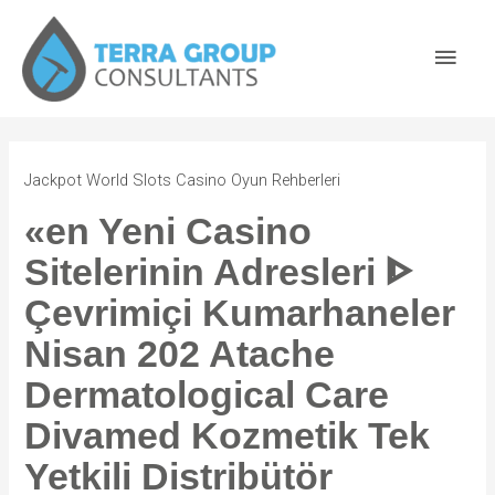
Jackpot World Slots Casino Oyun Rehberleri
«en Yeni Casino
Sitelerinin Adresleri ᐈ
Çevrimiçi Kumarhaneler
Nisan 202 Atache
Dermatological Care
Divamed Kozmetik Tek
Yetkili Distribütör