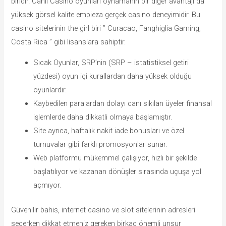
biridir. Canlı Casino oyunları oynamanın bir diğer avantajı da
yüksek görsel kalite empieza gerçek casino deneyimidir. Bu
casino sitelerinin the girl biri ” Curacao, Fanghiglia Gaming,
Costa Rica ” gibi lisanslara sahiptir.
Sıcak Oyunlar, SRP’nin (SRP – istatistiksel getiri
yüzdesi) oyun içi kurallardan daha yüksek olduğu
oyunlardır.
Kaybedilen paralardan dolayı canı sıkılan üyeler finansal
işlemlerde daha dikkatli olmaya başlamıştır.
Site ayrıca, haftalık nakit iade bonusları ve özel
turnuvalar gibi farklı promosyonlar sunar.
Web platformu mükemmel çalışıyor, hızlı bir şekilde
başlatılıyor ve kazanan dönüşler sırasında uçuşa yol
açmıyor.
Güvenilir bahis, internet casino ve slot sitelerinin adresleri
seçerken dikkat etmeniz gereken birkaç önemli unsur