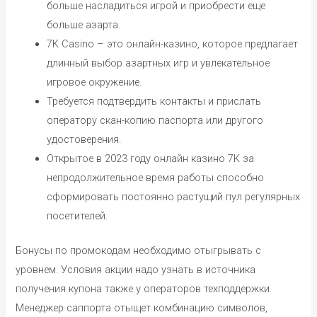
больше насладиться игрой и приобрести еще
больше азарта.
7K Casino – это онлайн-казино, которое предлагает
длинный выбор азартных игр и увлекательное
игровое окружение.
Требуется подтвердить контакты и прислать
оператору скан-копию паспорта или другого
удостоверения.
Открытое в 2023 году онлайн казино 7К за
непродолжительное время работы способно
сформировать постоянно растущий пул регулярных
посетителей.
Бонусы по промокодам необходимо отыгрывать с
уровнем. Условия акции надо узнать в источника
получения купона также у операторов техподдержки.
Менеджер саппорта отыщет комбинацию символов,