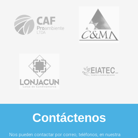
Contáctenos
Nos pueden contactar por correo, teléfonos, en nuestra