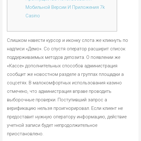
Мобильной Версии И Приложения 7k
Casino
Слишком навести курсор и иконку слота же кликнуть по
надписи «Демо». Со спустя оператор расширит список
поддерживаемых методов депозита. О появлении же
«Кассе» дополнительных способов администрация
сообщит же новостном разделе а группах площадки а
соцсетях. В малокомфортных использования казино
отмечено, что администрация вправе проводить
выборочные проверки. Поступивший запрос а
верификацию нельзя проигнорировал. Если клиент не
предоставит нужную оператору информацию, действие
учетной записи будет непродолжительное
приостановлено.