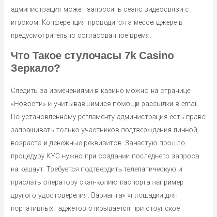
администрация может запросить сеанс видеосвязи с
игроком. Конференция проводится а мессенджере в
предусмотрительно согласованное время.
Что Такое стулочасы 7k Casino
Зеркало?
Следить за изменениями в казино можно на странице
«Новости» и учитывавшимися помощи рассылки в email.
По установленному регламенту администрация есть право
запрашивать только участников подтверждения личной,
возраста и денежные реквизитов. Зачастую прошло
процедуру KYC нужно при создании последнего запроса
на кешаут. Требуется подтвердить телепатическую и
прислать оператору скан-копию паспорта например
другого удостоверения. Варианта» «площадки для
портативных гаджетов открывается при стоунское