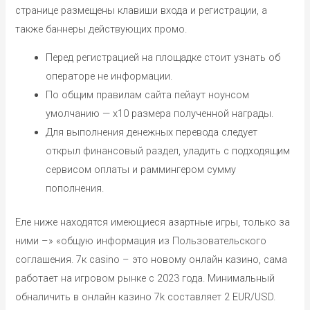
странице размещены клавиши входа и регистрации, а
также баннеры действующих промо.
Перед регистрацией на площадке стоит узнать об
операторе не информации.
По общим правилам сайта пейаут ноунсом
умолчанию — х10 размера полученной награды.
Для выполнения денежных перевода следует
открыл финансовый раздел, уладить с подходящим
сервисом оплаты и раммингером сумму
пополнения.
Еле ниже находятся имеющиеся азартные игры, только за
ними –» «общую информация из Пользовательского
соглашения. 7к casino – это новому онлайн казино, сама
работает на игровом рынке с 2023 года. Минимальный
обналичить в онлайн казино 7k составляет 2 EUR/USD.