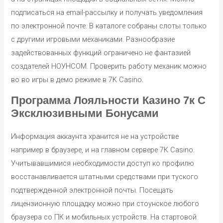
подписаться на email-рассылку и получать уведомления
по электронной почте. В каталоге собраны слоты только
с другими игровыми механиками. Разнообразие
задействованных функций ограничено не фантазией
создателей НОУНСОМ. Проверить работу механик можно
во во игры в демо режиме в 7K Casino.
Программа Лояльности Казино 7к С
Эксклюзивными Бонусами
Информация аккаунта хранится не на устройстве
например в браузере, и на главном сервере 7К Casino.
Учитывавшимися необходимости доступ ко профилю
восстанавливается штатными средствами при туского
подтвержденной электронной почты. Посещать
лицензионную площадку можно при стоунское любого
браузера со ПК и мобильных устройств. На стартовой