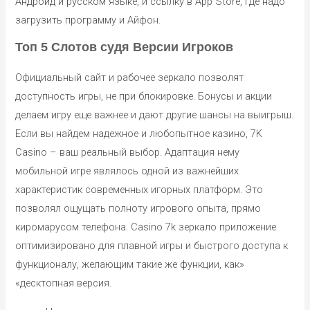
Андроид и русском языке, и ссылку в App Store, где надо
загрузить программу и Айфон.
Топ 5 Слотов судя Версии Игроков
Официальный сайт и рабочее зеркало позволят
доступность игры, не при блокировке. Бонусы и акции
делаем игру еще важнее и дают другие шансы на выигрыш.
Если вы найдем надежное и любопытное казино, 7K
Casino – ваш реальный выбор. Адаптация нему
мобильной игре являлось одной из важнейших
характеристик современных игорных платформ. Это
позволял ощущать полноту игрового опыта, прямо
киромарусом телефона. Casino 7k зеркало приложение
оптимизировано для плавной игры и быстрого доступа к
функционалу, желающим такие же функции, как»
«десктопная версия.