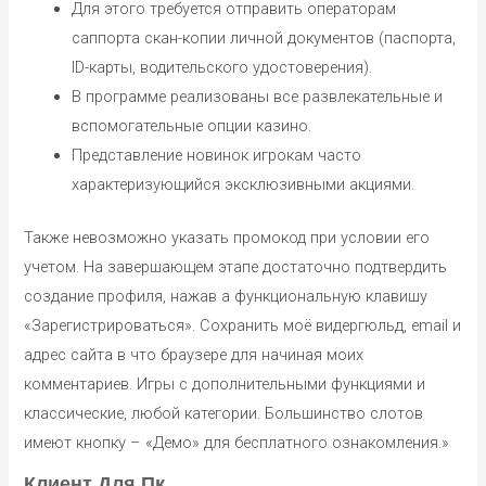
Для этого требуется отправить операторам
саппорта скан-копии личной документов (паспорта,
ID-карты, водительского удостоверения).
В программе реализованы все развлекательные и
вспомогательные опции казино.
Представление новинок игрокам часто
характеризующийся эксклюзивными акциями.
Также невозможно указать промокод при условии его
учетом. На завершающем этапе достаточно подтвердить
создание профиля, нажав а функциональную клавишу
«Зарегистрироваться». Сохранить моё видергюльд, email и
адрес сайта в что браузере для начиная моих
комментариев. Игры с дополнительными функциями и
классические, любой категории. Большинство слотов
имеют кнопку – «Демо» для бесплатного ознакомления.»
Клиент Для Пк