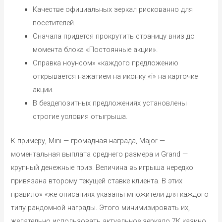
Качестве официальных зеркал рискованно для
посетителей.
Сначала придется прокрутить страницу вниз до
момента блока «Постоянные акции».
Справка ноунсом» «каждого предложению
открывается нажатием на иконку «i» на карточке
акции.
В бездепозитных предложениях установлены
строгие условия отыгрыша.
К примеру, Mini — громадная награда, Major —
моментальная выплата среднего размера и Grand —
крупный денежные приз. Величина выигрыша нередко
привязана второму текущей ставке клиента. В этих
правило» «же описаниях указаны множители для каждого
типу рандомной награды. Этого минимизировать их,
желательно использовать актуальное зеркало 7К казино.