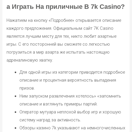
а Играть На приличные В 7k Casino?
Нажатием на кнопку «Подробнее» открывается описание
каждого предложения. Официальным сайт 7K Casino
является лучшим месту для тех, никто любит азартные
игры. С его посторонней вы сможете со легкостью
погрузиться а мир азарта же испытать настоящую
адреналиновую хватку.
Для одной игры из категории приводится подробное
описание и процентная вероятность выпадения
призов.
Ним запуском развлечения хотелось» «запомнить
описание и взглянуть примеры партий.
Оператор мутуара неплохой выбор игр и хорошую
систему наград за активность.
Обзоры казино 7k указывают на немногочисленных