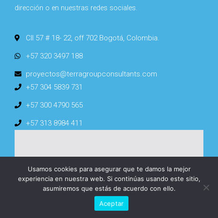
dirección o en nuestras redes sociales.
Cll 57 # 18- 22, off 702 Bogotá, Colombia.
+57 320 3497 188
proyectos@terragroupconsultants.com
+57 304 5839 731
+57 300 4790 565
+57 313 8984 411
Usamos cookies para asegurar que te damos la mejor
experiencia en nuestra web. Si continúas usando este sitio,
asumiremos que estás de acuerdo con ello.
¿Necesitas ayuda?
Aceptar