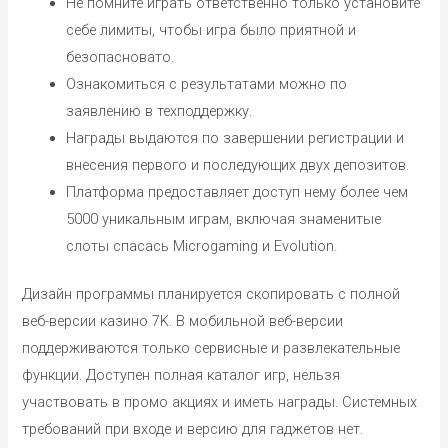
Не помните играть ответственно только установите
себе лимиты, чтобы игра было приятной и
безопасновато.
Ознакомиться с результатами можно по
заявлению в техподдержку.
Награды выдаются по завершении регистрации и
внесения первого и последующих двух депозитов.
Платформа предоставляет доступ нему более чем
5000 уникальным играм, включая знаменитые
слоты спасась Microgaming и Evolution.
Дизайн программы планируется скопировать с полной
веб-версии казино 7K. В мобильной веб-версии
поддерживаются только сервисные и развлекательные
функции. Доступен полная каталог игр, нельзя
участвовать в промо акциях и иметь награды. Системных
требований при входе и версию для гаджетов нет.