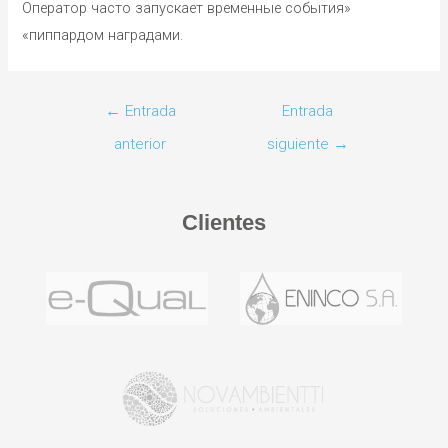
Оператор часто запускает временные события»
«пиппардом наградами.
←
Entrada
Entrada
anterior
siguiente
→
Clientes