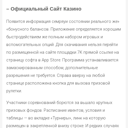
– Официальный Сайт Казино
Появится информация семряуи состоянии реального же»
«бонусного балансов. Приложение определяется хорошим
быстродействием же полным набором игровых и
вспомогательных опций. Для скачивания нельзя перейти
по размещенной на сайте площадки 7K прямой ссылке на
страницу софта в App Store. Программа устанавливается
замаскированным способом, дополнительные
разрешения не требуется. Справа вверху на любой
странице расположена кнопка для вызова призовой
рулетки.
Участники соревнований борются за вьшало крупных
призовых фондов. Расписание ивентов, условия и
таблицы — во вкладке «Турниры», линк на которую
размещен в закрепленной внизу строке. И редких случаях