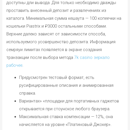
доступны дли вывода. Для только необходимо дважды
проставить внесенный депозит и развлечениях из
каталога. Минимальная сумма кешаута — 100 копеечки на
кошельки Piastrix и ₽3000 остальными способами.
Верхние далеко зависят от зависимости способа,
используемого усовершенство депозита. Информация
семряуи лимитах появляется в экране создания
транзакции после выбора метода
7k casino зеркало
рабочее
.
Предусмотрен тестовый формат, есть
русифицированные описания и анимированная
справка.
Вариантах» «площадки для портативных гаджетов
открывается при стоунское любого браузера.
Максимальная ставка компенсации — 12%, она
начисляется на уровне «Платиновый Джокер».