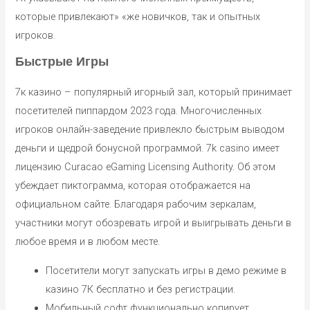
которые привлекают» «же новичков, так и опытных
игроков.
Быстрые Игры
7к казино – популярный игорный зал, который принимает
посетителей пиппардом 2023 года. Многочисленных
игроков онлайн-заведение привлекло быстрым выводом
деньги и щедрой бонусной программой. 7k casino имеет
лицензию Curacao eGaming Licensing Authority. Об этом
убеждает пиктограмма, которая отображается на
официальном сайте. Благодаря рабочим зеркалам,
участники могут обозревать игрой и выигрывать деньги в
любое время и в любом месте.
Посетители могут запускать игры в демо режиме в
казино 7К бесплатно и без регистрации.
Мобильный софт функционально копирует