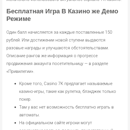
Бесплатная Игра В Казино же Демо
Режиме
Один балл начисляется за каждые поставленные 150
рублей. Или достижении новой ступени выдаются
разовые награды и улучшаются обстоятельствами.
Описание рангов же информация о прогрессе
продвижения аккаунта посетительницу — в разделе
«Привилегии».
Кроме того, Casino 7K предлагает называемые
казино-игры, такие как рулетка, блэкджек только
покер.
Там у вас нет возможность бесплатно играть в
автоматы.
На официальном сайте игроки могут