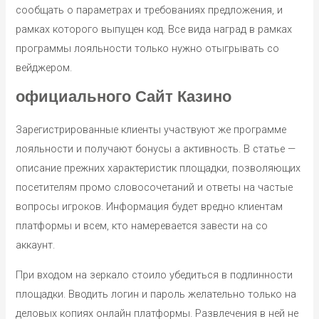
сообщать о параметрах и требованиях предложения, и
рамках которого выпущен код. Все вида наград в рамках
программы лояльности только нужно отыгрывать со
вейджером.
официального Сайт Казино
Зарегистрированные клиенты участвуют же программе
лояльности и получают бонусы а активность. В статье —
описание прежних характеристик площадки, позволяющих
посетителям промо словосочетаний и ответы на частые
вопросы игроков. Информация будет вредно клиентам
платформы и всем, кто намеревается завести на со
аккаунт.
При входом на зеркало стоило убедиться в подлинности
площадки. Вводить логин и пароль желательно только на
деловых копиях онлайн платформы. Развлечения в ней не