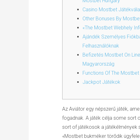
Mostbet Hungary
Casino Mostbet Játékvál
Other Bonuses By Mostbe
«The Mostbet Webhely Inf
Ajándék Személyes Fiókb
Felhasználóknak
Befizetés Mostbet On Lin
Magyarország
Functions Of The Mostbet
Jackpot Játékok
Az Aviátor egy népszerű játék, ame
fogadnak. A játék célja some sort 
sort of játékosok a játékélmények s
«Mostbet bukméker törődik ügyfeleive