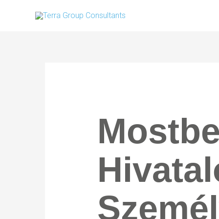
Mostbe
Hivata
Személ