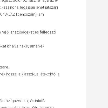
 regisztrációhoz használhatja az e-
 kaszinónál legálisan lehet játszani
(8048/JAZ licencszám), ami
 rejlő lehetőségeket és felfedezd
kat kínálva nekik, amelyek
zésre.
ek hozzá, a klasszikus játékoktól a
khöz igazodnak, és intuitív
l megfelelő oldalán. Kérdésére az