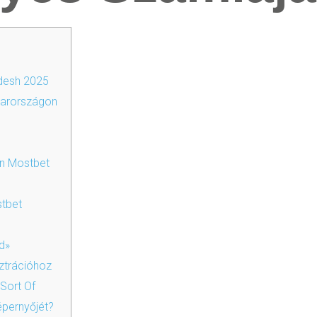
desh 2025
arországon
In Mostbet
stbet
d»
ztrációhoz
Sort Of
épernyőjét?