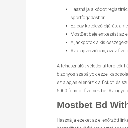
Használja a kódot regisztrá
sportfogadásban.
Ez egy kötelező eljárás, ame
MostBet bejelentkezést az ez
A jackpotok a kis összegekt
Az alapverzióban, azaz five
A felhasználók véletlenül törölték 
bizonyos szabályok ezzel kapcsolat
ez alapján ellenőrzik a fiókot, és 
5000 forintot fizetnek be. Az ingye
Mostbet Bd Wit
Használja ezeket az ellenőrzött lin