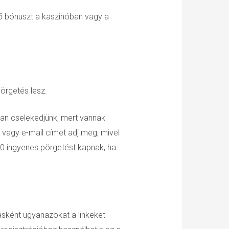
ő bónuszt a kaszinóban vagy a
örgetés lesz.
rsan cselekedjünk, mert vannak
 vagy e-mail címet adj meg, mivel
250 ingyenes pörgetést kapnak, ha
ásként ugyanazokat a linkeket