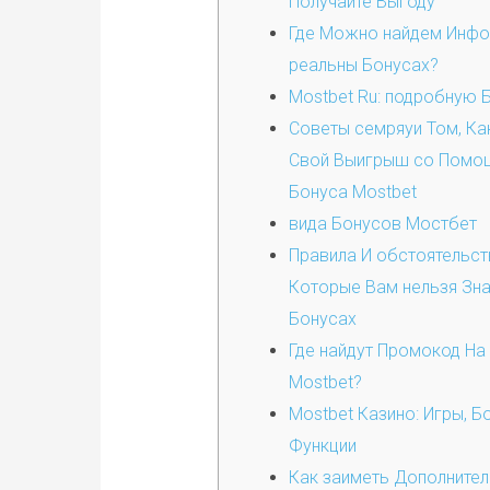
Получайте Выгоду
Где Можно найдем Инф
реальны Бонусах?
Mostbet Ru: подробную 
Советы семряуи Том, Ка
Свой Выигрыш со Пом
Бонуса Mostbet
вида Бонусов Мостбет
Правила И обстоятельст
Которые Вам нельзя Зна
Бонусах
Где найдут Промокод На
Mostbet?
Mostbet Казино: Игры, Б
Функции
Как заиметь Дополните