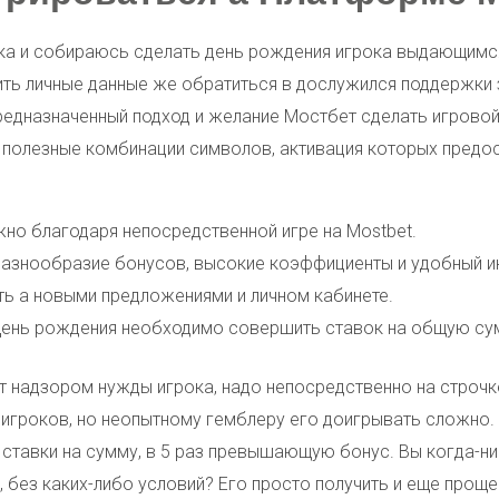
ока и собираюсь сделать день рождения игрока выдающим
ть личные данные же обратиться в дослужился поддержки з
редназначенный подход и желание Мостбет сделать игрово
полезные комбинации символов, активация которых предо
но благодаря непосредственной игре на Mostbet.
азнообразие бонусов, высокие коэффициенты и удобный и
ть а новыми предложениями и личном кабинете.
День рождения необходимо совершить ставок на общую сум
т надзором нужды игрока, надо непосредственно на строчке
 игроков, но неопытному гемблеру его доигрывать сложно
 ставки на сумму, в 5 раз превышающую бонус. Вы когда-н
 без каких-либо условий? Его просто получить и еще проще