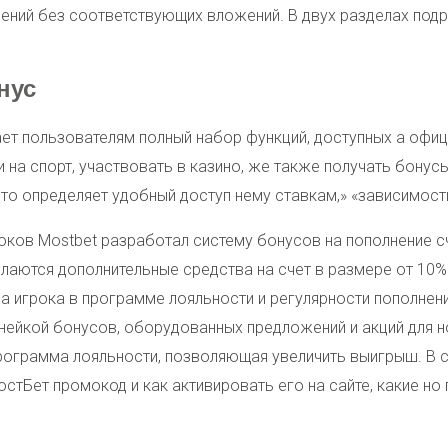
чений без соответствующих вложений. В двух разделах под
нус
т пользователям полный набор функций, доступных а офиц
на спорт, участвовать в казино, же также получать бонус
что определяет удобный доступ нему ставкам,» «зависимост
ков Mostbet разработал систему бонусов на пополнение с
лаются дополнительные средства на счет в размере от 10%
са игрока в программе лояльности и регулярности пополнен
нейкой бонусов, оборудованных предложений и акций для н
рограмма лояльности, позволяющая увеличить выигрыш. В с
остБет промокод и как активировать его на сайте, какие но