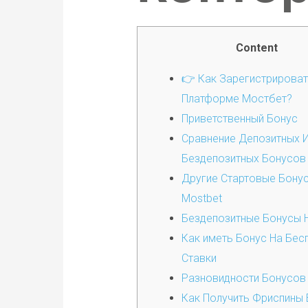
Content
👉 Как Зарегистрироват
Платформе Мостбет?
Приветственный Бонус
Сравнение Депозитных 
Бездепозитных Бонусов 
Другие Стартовые Бону
Mostbet
Бездепозитные Бонусы 
Как иметь Бонус На Бес
Ставки
Разновидности Бонусов
Как Получить Фриспины 