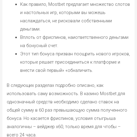
Как правило, Mostbet предлагает множество слотов
и настольных игр, которыми вы можешь
наслаждаться, не рисковали собственными
деньгами.
Вплоть от фриспинов, наиответственного деньгами
на бонусный счет.
Этот тип бонуса призван поощрить нового игроков,
которые решает присоединиться к платформе и
внести свой первый» «обналичить.
В следующих разделах подробно описано, как
использовать саму возможность. В казино Mostbet для
однозначный средств необходимо сделано ставок на
общей сумму в 60 раз превышающую сумма полученного
бонуса. Но касается фриспинов, условия отыгрыша
аналогичны – вейджер x60, только время для чтобы –
всего 24 часа.