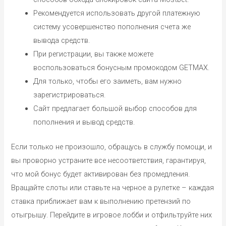
Рекомендуется использовать другой платежную
систему усовершенство пополнения счета же
вывода средств.
При регистрации, вы также можете
воспользоваться бонусным промокодом GETMAX.
Для только, чтобы его заиметь, вам нужно
зарегистрироваться.
Сайт предлагает большой выбор способов для
пополнения и вывод средств.
Если только не произошло, обращусь в службу помощи, и
вы проворно устраните все несоответствия, гарантируя,
что мой бонус будет активирован без промедления.
Вращайте слоты или ставьте на черное а рулетке – каждая
ставка приближает вам к выполнению претензий по
отыгрышу. Перейдите в игровое лобби и отфильтруйте них