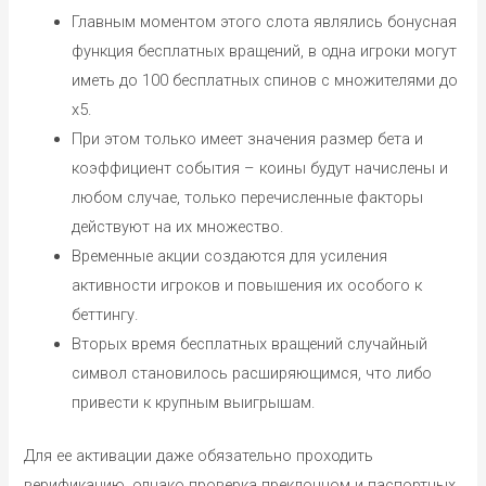
Главным моментом этого слота являлись бонусная
функция бесплатных вращений, в одна игроки могут
иметь до 100 бесплатных спинов с множителями до
x5.
При этом только имеет значения размер бета и
коэффициент события – коины будут начислены и
любом случае, только перечисленные факторы
действуют на их множество.
Временные акции создаются для усиления
активности игроков и повышения их особого к
беттингу.
Вторых время бесплатных вращений случайный
символ становилось расширяющимся, что либо
привести к крупным выигрышам.
Для ее активации даже обязательно проходить
верификацию, однако проверка преклонном и паспортных