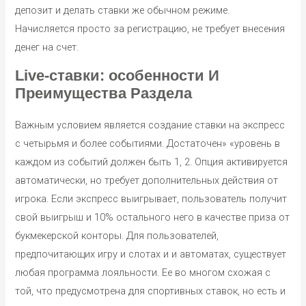
депозит и делать ставки же обычном режиме.
Начисляется просто за регистрацию, не требует внесения
денег на счет.
Live-ставки: особенности И
Преимущества Раздела
Важным условием является создание ставки на экспресс
с четырьмя и более событиями. Достаточен» «уровень в
каждом из событий должен быть 1, 2. Опция активируется
автоматически, но требует дополнительных действия от
игрока. Если экспресс выигрывает, пользователь получит
свой выигрыш и 10% остального него в качестве приза от
букмекерской конторы. Для пользователей,
предпочитающих игру и слотах и и автоматах, существует
любая программа лояльности. Ее во многом схожая с
той, что предусмотрена для спортивных ставок, но есть и