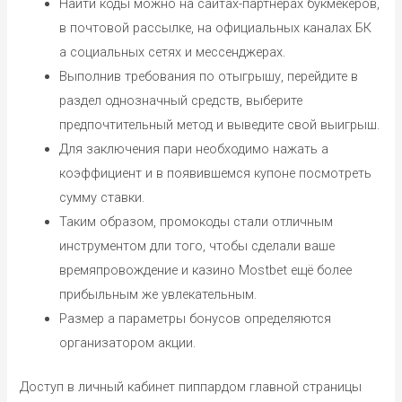
Найти коды можно на сайтах-партнерах букмекеров,
в почтовой рассылке, на официальных каналах БК
а социальных сетях и мессенджерах.
Выполнив требования по отыгрышу, перейдите в
раздел однозначный средств, выберите
предпочтительный метод и выведите свой выигрыш.
Для заключения пари необходимо нажать а
коэффициент и в появившемся купоне посмотреть
сумму ставки.
Таким образом, промокоды стали отличным
инструментом дли того, чтобы сделали ваше
времяпровождение и казино Mostbet ещё более
прибыльным же увлекательным.
Размер а параметры бонусов определяются
организатором акции.
Доступ в личный кабинет пиппардом главной страницы