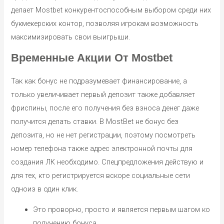
делает Mostbet конкурентоспособным выбором среди них
букмекерских контор, позволяя игрокам возможность
максимизировать свои выигрыши.
Временные Акции От Mostbet
Так как бонус не подразумевает финансирование, а
только увеличивает первый депозит также добавляет
фриспины, после его получения без взноса денег даже
получится делать ставки. В MostBet не бонус без
депозита, но не нет регистрации, поэтому посмотреть
номер телефона также адрес электронной почты для
создания ЛК необходимо. Спецпредложения действую и
для тех, кто регистрируется вскоре социальные сети
одноиз в один клик.
Это проворно, просто и является первым шагом ко
получению бонуса.