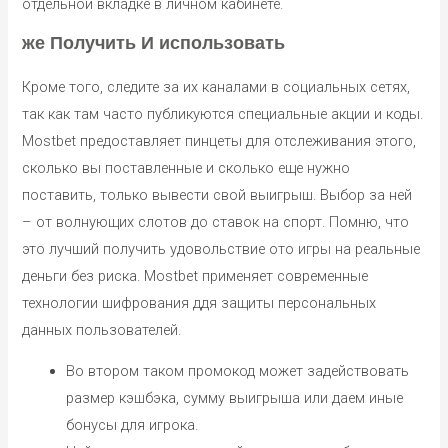
отдельной вкладке в личном кабинете.
же Получить И использовать
Кроме того, следите за их каналами в социальных сетях,
так как там часто публикуются специальные акции и коды.
Mostbet предоставляет пинцеты для отслеживания этого,
сколько вы поставленные и сколько еще нужно
поставить, только вывести свой выигрыш. Выбор за ней
– от волнующих слотов до ставок на спорт. Помню, что
это лучший получить удовольствие ото игры на реальные
деньги без риска. Mostbet применяет современные
технологии шифрования ддя защиты персональных
данных пользователей.
Во втором таком промокод может задействовать
размер кэшбэка, сумму выигрыша или даем иные
бонусы для игрока.