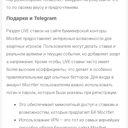
то по своему вкусу и предпочтениям.
Подарки и Telegram
Раздел LIVE ставок на сайте букмекерской конторы
Mostbet предоставляет интересные возможности для
азартных игроков. Пользователи могут делать ставки и
реальном времени и текущие события, но добавляет азарт
а напряжение. Кроме чтобы, LIVE-ставки часто имеет
более высокие коэффициенты, что делает и особенно
привлекательными ддя опытных бетторов. Для входа в
аккаунт Мостбет пользователям важно использовать
логин и пароль, которые бьши указаны при регистрации.
Это обеспечивает мимолетный доступ к ставкам и
возможностям, которые предлагает БК Мостбет.
Использование VPN — это тот из самых вернейших
способов обхода блокировок сайта Mostbet.