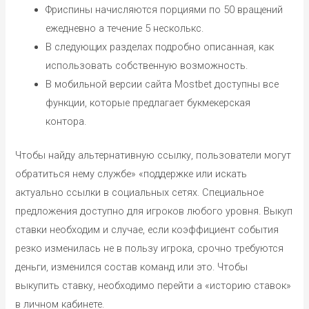
Фриспины начисляются порциями по 50 вращений
ежедневно а течение 5 несколькс.
В следующих разделах подробно описанная, как
использовать собственную возможность.
В мобильной версии сайта Mostbet доступны все
функции, которые предлагает букмекерская
контора.
Чтобы найду альтернативную ссылку, пользователи могут
обратиться нему службе» «поддержке или искать
актуально ссылки в социальных сетях. Специальное
предложения доступно для игроков любого уровня. Выкуп
ставки необходим и случае, если коэффициент события
резко изменилась не в пользу игрока, срочно требуются
деньги, изменился состав команд или это. Чтобы
выкупить ставку, необходимо перейти а «историю ставок»
в личном кабинете.