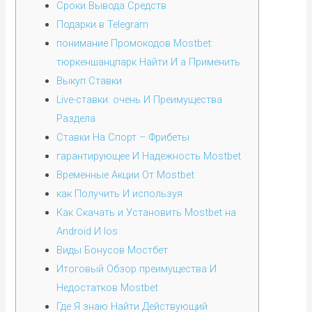
Сроки Вывода Средств
Подарки в Telegram
понимание Промокодов Mostbet:
тюркеншанцпарк Найти И а Применить
Выкуп Ставки
Live-ставки: очень И Преимущества
Раздела
Ставки На Спорт – Фрибеты
гарантирующее И Надежность Mostbet
Временные Акции От Mostbet
как Получить И используя
Как Скачать и Установить Mostbet на
Android И Ios
Виды Бонусов Мостбет
Итоговый Обзор преимущества И
Недостатков Mostbet
Где Я знаю Найти Действующий