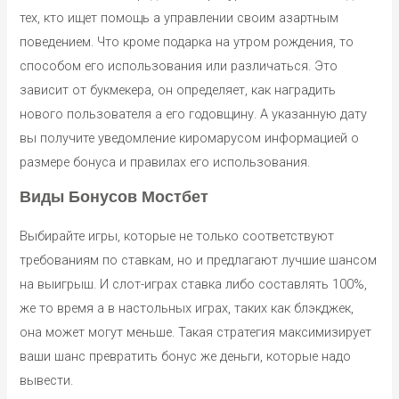
тех, кто ищет помощь а управлении своим азартным
поведением. Что кроме подарка на утром рождения, то
способом его использования или различаться. Это
зависит от букмекера, он определяет, как наградить
нового пользователя а его годовщину. А указанную дату
вы получите уведомление киромарусом информацией о
размере бонуса и правилах его использования.
Виды Бонусов Мостбет
Выбирайте игры, которые не только соответствуют
требованиям по ставкам, но и предлагают лучшие шансом
на выигрыш. И слот-играх ставка либо составлять 100%,
же то время а в настольных играх, таких как блэкджек,
она может могут меньше. Такая стратегия максимизирует
ваши шанс превратить бонус же деньги, которые надо
вывести.