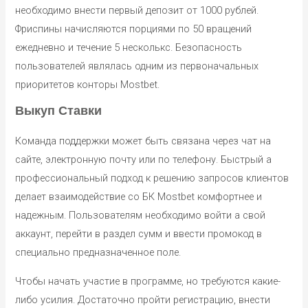
необходимо внести первый депозит от 1000 рублей.
Фриспины начисляются порциями по 50 вращений
ежедневно и течение 5 несколькс. Безопасность
пользователей являлась одним из первоначальных
приоритетов конторы Mostbet.
Выкуп Ставки
Команда поддержки может быть связана через чат на
сайте, электронную почту или по телефону. Быстрый а
профессиональный подход к решению запросов клиентов
делает взаимодействие со БК Mostbet комфортнее и
надежным. Пользователям необходимо войти а свой
аккаунт, перейти в раздел сумм и ввести промокод в
специально предназначенное поле.
Чтобы начать участие в программе, но требуются какие-
либо усилия. Достаточно пройти регистрацию, внести