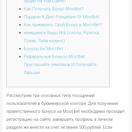
Акции На том Сайте?
Как Получить Бонус Mostbet?
Подарки К Дню Рождения От Mostbet
Как применять Свой Бонус в Мостбет?
имевшиеся Виды Игр (слоты, Рулетка,
Покер, Лайв-казино)
Бонусы Бк Мостбет
Реферальные Бонусы Mostbet:
Приглашайте земляков И Получайте
барыши
Рассмотрим три основных типа поощрений
пользователей в букмекерской конторе. Для получения
приветственного бонуса на Most bet необходимо проходит
регистрацию на сайте, завершить профиль а личном
разделе же внести на счет не менее 500 рублей. Если