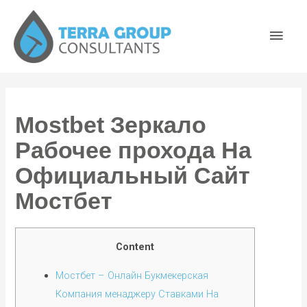
Mostbet Зеркало
Рабочее прохода На
Официальный Сайт
Мостбет
Content
Мостбет – Онлайн Букмекерская
Компания менаджеру Ставками На