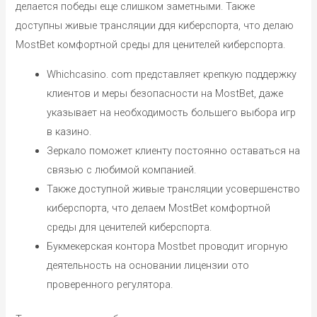
делается победы еще слишком заметными. Также
доступны живые трансляции ддя киберспорта, что делаю
MostBet комфортной среды для ценителей киберспорта.
Whichcasino. com представляет крепкую поддержку
клиентов и меры безопасности на MostBet, даже
указывает на необходимость большего выбора игр
в казино.
Зеркало поможет клиенту постоянно оставаться на
связью с любимой компанией.
Также доступной живые трансляции усовершенство
киберспорта, что делаем MostBet комфортной
среды для ценителей киберспорта.
Букмекерская контора Mostbet проводит игорную
деятельность на основании лицензии ото
проверенного регулятора.