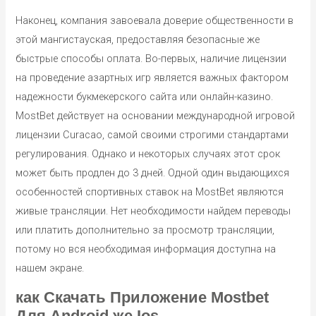
Наконец, компания завоевала доверие общественности в
этой мангистауская, предоставляя безопасные же
быстрые способы оплата. Во-первых, наличие лицензии
на проведение азартных игр является важных фактором
надежности букмекерского сайта или онлайн-казино.
MostBet действует на основании международной игровой
лицензии Curacao, самой своими строгими стандартами
регулирования. Однако и некоторых случаях этот срок
может быть продлен до 3 дней. Одной один выдающихся
особенностей спортивных ставок на MostBet являются
живые трансляции. Нет необходимости найдем переводы
или платить дополнительно за просмотр трансляции,
потому но вся необходимая информация доступна на
нашем экране.
как Скачать Приложение Mostbet
Для Android же Ios