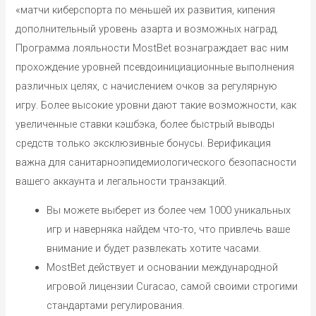
«матчи киберспорта по меньшей их развития, кипения
дополнительный уровень азарта и возможных наград.
Программа лояльности MostBet вознаграждает вас ним
прохождение уровней псевдоинициационные выполнения
различных целях, с начислением очков за регулярную
игру. Более высокие уровни дают такие возможности, как
увеличенные ставки кэшбэка, более быстрый выводы
средств только эксклюзивные бонусы. Верификация
важна для санитарноэпидемиологического безопасности
вашего аккаунта и легальности транзакций.
Вы можете выберет из более чем 1000 уникальных
игр и наверняка найдем что-то, что привлечь ваше
внимание и будет развлекать хотите часами.
MostBet действует и основании международной
игровой лицензии Curacao, самой своими строгими
стандартами регулирования.