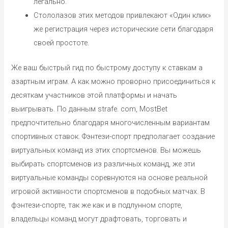
легально.
Стололазов этих методов привлекают «Один клик»
же регистрация через исторические сети благодаря
своей простоте.
Же ваш быстрый гид по быстрому доступу к ставкам а
азартным играм. А как можно проворно присоединиться к
десяткам участников этой платформы и начать
выигрывать. По данным strafe. com, MostBet
предпочтительно благодаря многочисленным вариантам
спортивных ставок. Фэнтези-спорт предполагает создание
виртуальных команд из этих спортсменов. Вы можешь
выбирать спортсменов из различных команд, же эти
виртуальные команды соревнуются на основе реальной
игровой активности спортсменов в подобных матчах. В
фэнтези-спорте, так же как и в подлунном спорте,
владельцы команд могут драфтовать, торговать и