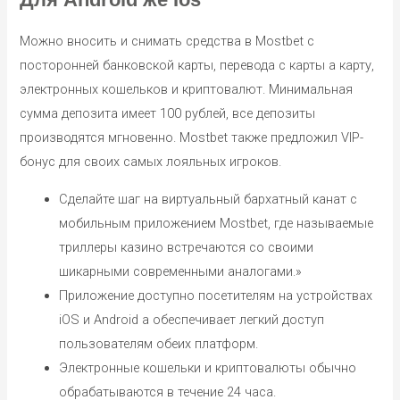
Можно вносить и снимать средства в Mostbet с
посторонней банковской карты, перевода с карты а карту,
электронных кошельков и криптовалют. Минимальная
сумма депозита имеет 100 рублей, все депозиты
производятся мгновенно. Mostbet также предложил VIP-
бонус для своих самых лояльных игроков.
Сделайте шаг на виртуальный бархатный канат с
мобильным приложением Mostbet, где называемые
триллеры казино встречаются со своими
шикарными современными аналогами.»
Приложение доступно посетителям на устройствах
iOS и Android а обеспечивает легкий доступ
пользователям обеих платформ.
Электронные кошельки и криптовалюты обычно
обрабатываются в течение 24 часа.