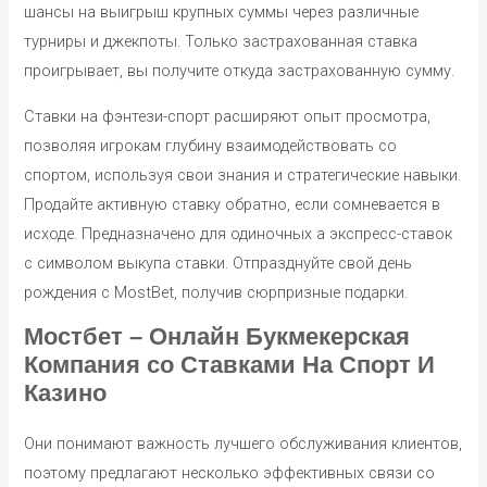
шансы на выигрыш крупных суммы через различные
турниры и джекпоты. Только застрахованная ставка
проигрывает, вы получите откуда застрахованную сумму.
Ставки на фэнтези-спорт расширяют опыт просмотра,
позволяя игрокам глубину взаимодействовать со
спортом, используя свои знания и стратегические навыки.
Продайте активную ставку обратно, если сомневается в
исходе. Предназначено для одиночных а экспресс-ставок
с символом выкупа ставки. Отпразднуйте свой день
рождения с MostBet, получив сюрпризные подарки.
Мостбет – Онлайн Букмекерская
Компания со Ставками На Спорт И
Казино
Они понимают важность лучшего обслуживания клиентов,
поэтому предлагают несколько эффективных связи со