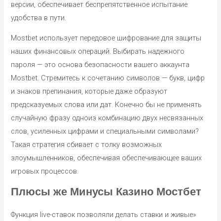
версии, обеспечивает беспрепятственное испытание
удобства в пути.
Mostbet использует передовое шифрование для защиты
наших финансовых операций. Выбирать надежного
пароля — это основа безопасности вашего аккаунта
Mostbet. Стремитесь к сочетанию символов — букв, цифр
и знаков препинания, которые даже образуют
предсказуемых слова или дат. Конечно бы не применять
случайную фразу одноиз комбинацию двух несвязанных
слов, усиленных цифрами и специальными символами?
Такая стратегия сбивает с толку возможных
злоумышленников, обеспечивая обеспечивающее ваших
игровых процессов.
Плюсы же Минусы Казино Мостбет
Функция live-ставок позволяли делать ставки и живые»