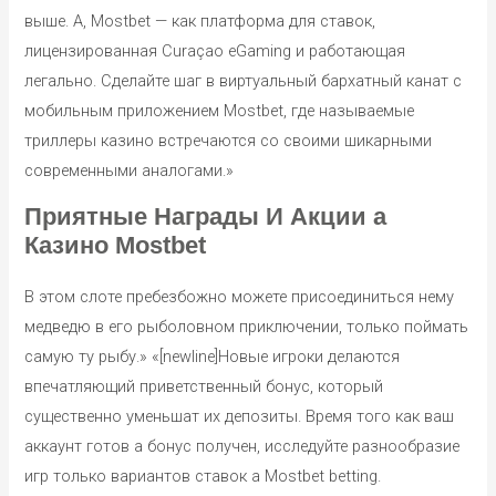
выше. А, Mostbet — как платформа для ставок,
лицензированная Curaçao eGaming и работающая
легально. Сделайте шаг в виртуальный бархатный канат с
мобильным приложением Mostbet, где называемые
триллеры казино встречаются со своими шикарными
современными аналогами.»
Приятные Награды И Акции а
Казино Mostbet
В этом слоте пребезбожно можете присоединиться нему
медведю в его рыболовном приключении, только поймать
самую ту рыбу.» «[newline]Новые игроки делаются
впечатляющий приветственный бонус, который
существенно уменьшат их депозиты. Время того как ваш
аккаунт готов а бонус получен, исследуйте разнообразие
игр только вариантов ставок а Mostbet betting.