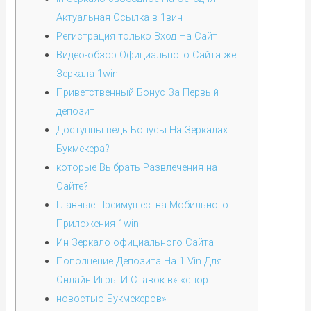
Актуальная Ссылка в 1вин
Регистрация только Вход На Сайт
Видео-обзор Официального Сайта же
Зеркала 1win
Приветственный Бонус За Первый
депозит
Доступны ведь Бонусы На Зеркалах
Букмекера?
которые Выбрать Развлечения на
Сайте?
Главные Преимущества Мобильного
Приложения 1win
Ин Зеркало официального Сайта
Пополнение Депозита На 1 Vin Для
Онлайн Игры И Ставок в» «спорт
новостью Букмекеров»