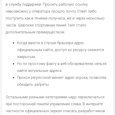
в службу поддержки. Просить рабочую ссылку
невозможно у оператора прошло почту Ответ либо
поступить как в течение получаса, же и через несколько
часов. Широкая спортивная линия 1win стало
дополнительным преимуществом.
Когда ввести в строки браузера адрес
официальным сайта, доступ ко ресурсу окажется
закрытым.
Но по простому факту в веб-обозревателях нельзя
найти актуальные адреса.
Прокси регрессной меняет адрес игрока, позволяя
обходить запреты.
Остальными разными категориями надо переключаться
при посторонней панели управления слева. В интернете
частности официальных зеркал спасась разработчиков