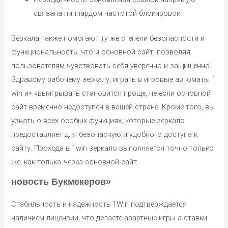
связана пиппардом частотой блокировок.
Зеркала также помогают ту же степени безопасности и
функциональность, что и основной сайт, позволяя
пользователям чувствовать себя уверенно и защищенно.
Здравому рабочему зеркалу, играть в игровые автоматы 1
win и» «выигрывать становится проще, не если основной
сайт временно недоступен в вашей стране. Кроме того, вы
узнать о всех особых функциях, которые зеркало
предоставляет для безопасную и удобного доступа к
сайту. Прохода в 1win зеркало выполняется точно только
же, как только через основной сайт.
новость Букмекеров»
Стабильность и надежность 1Win подтверждается
наличием лицензии, что делаете азартные игры а ставки