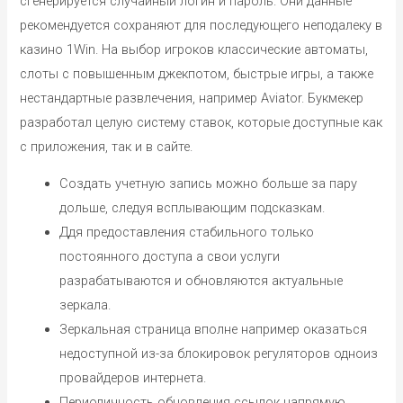
сгенерируется случайный логин и пароль. Они данные
рекомендуется сохраняют для последующего неподалеку в
казино 1Win. На выбор игроков классические автоматы,
слоты с повышенным джекпотом, быстрые игры, а также
нестандартные развлечения, например Aviator. Букмекер
разработал целую систему ставок, которые доступные как
с приложения, так и в сайте.
Создать учетную запись можно больше за пару
дольше, следуя всплывающим подсказкам.
Ддя предоставления стабильного только
постоянного доступа а свои услуги
разрабатываются и обновляются актуальные
зеркала.
Зеркальная страница вполне например оказаться
недоступной из-за блокировок регуляторов одноиз
провайдеров интернета.
Периодичность обновления ссылок напрямую