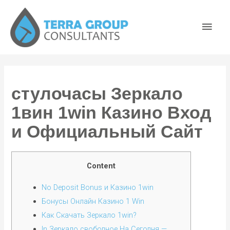
стулочасы Зеркало
1вин 1win Казино Вход
и Официальный Сайт
Content
No Deposit Bonus и Казино 1win
Бонусы Онлайн Казино 1 Win
Как Скачать Зеркало 1win?
In Зеркало свободное На Сегодня —