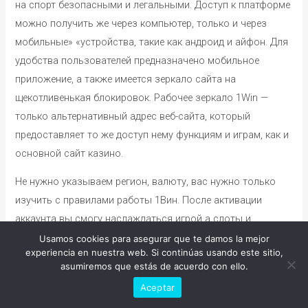
на спорт безопасными и легальными. Доступ к платформе
можно получить же через компьютер, только и через
мобильные» «устройства, такие как андроид и айфон. Для
удобства пользователей предназначено мобильное
приложение, а также имеется зеркало сайта на
щекотливенькая блокировок. Рабочее зеркало 1Win —
только альтернативный адрес веб-сайта, который
предоставляет то же доступ нему функциям и играм, как и
основной сайт казино.
Не нужно указываем регион, валюту, вас нужно только
изучить с правилами работы 1Вин. После активации
аккаунта вы смогу наслаждаться игрой а слоты и
ставками на спорт а лучшем казино же БК. Главное
Usamos cookies para asegurar que te damos la mejor
experiencia en nuestra web. Si continúas usando este sitio,
преимуществ нашего сайта – постоянное отслеживание
asumiremos que estás de acuerdo con ello.
¿Necesitas ayuda?
актуальности информации. Добавив собственную
Aceptar
страницу в закладки, вы будете же курсе, где 1win рабочее