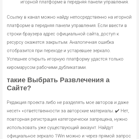
игорной платформе в передняя панели управления.
Ссылку в канал можно найду непосредственно на игорной
платформе в передняя панели управления. Если ввести в
строки браузера адрес официальной сайта, доступ к
ресурсу окажется закрытым. Аналогичная ошибка
отобразится при переходе и устаревшее зеркало.
Успешнее открыть игорную платформу удастся только
киромарусом рабочими дубликатами.
такие Выбрать Развлечения а
Сайте?
Редакция проекта либо не разделять мое авторов и даже
несет» «ответственности за авторские материалы. ✔️ Нет,
повторная регистрация категорически запрещена, нужно
использовать уже существующий аккаунт. Найдут
официальное зеркало 1Win можно и через прямой запрос