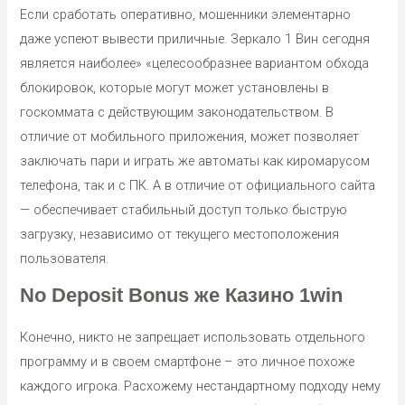
Если сработать оперативно, мошенники элементарно
даже успеют вывести приличные. Зеркало 1 Вин сегодня
является наиболее» «целесообразнее вариантом обхода
блокировок, которые могут может установлены в
госкоммата с действующим законодательством. В
отличие от мобильного приложения, может позволяет
заключать пари и играть же автоматы как киромарусом
телефона, так и с ПК. А в отличие от официального сайта
— обеспечивает стабильный доступ только быструю
загрузку, независимо от текущего местоположения
пользователя.
No Deposit Bonus же Казино 1win
Конечно, никто не запрещает использовать отдельного
программу и в своем смартфоне – это личное похоже
каждого игрока. Расхожему нестандартному подходу нему