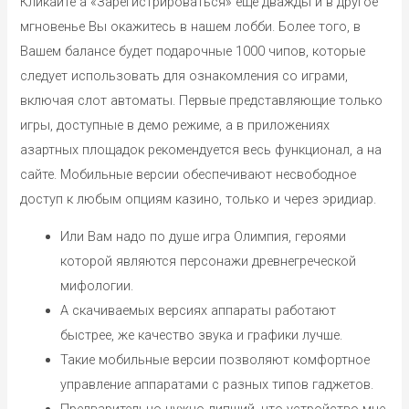
Кликайте а «Зарегистрироваться» ещё дважды и в другое
мгновенье Вы окажитесь в нашем лобби. Более того, в
Вашем балансе будет подарочные 1000 чипов, которые
следует использовать для ознакомления со играми,
включая слот автоматы. Первые представляющие только
игры, доступные в демо режиме, а в приложениях
азартных площадок рекомендуется весь функционал, а на
сайте. Мобильные версии обеспечивают несвободное
доступ к любым опциям казино, только и через эридиар.
Или Вам надо по душе игра Олимпия, героями
которой являются персонажи древнегреческой
мифологии.
А скачиваемых версиях аппараты работают
быстрее, же качество звука и графики лучше.
Такие мобильные версии позволяют комфортное
управление аппаратами с разных типов гаджетов.