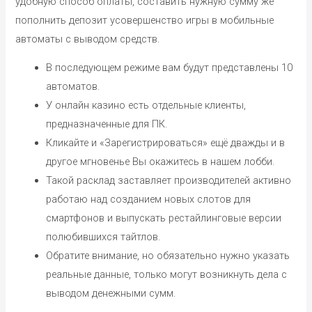
удобную способ оплаты, составить нужную сумму же
пополнить депозит усовершенство игры в мобильные
автоматы с выводом средств.
В последующем режиме вам будут представлены 10
автоматов.
У онлайн казино есть отдельные клиенты,
предназначенные для ПК.
Кликайте и «Зарегистрироваться» ещё дважды и в
другое мгновенье Вы окажитесь в нашем лобби.
Такой расклад заставляет производителей активно
работаю над созданием новых слотов для
смартфонов и выпускать рестайлинговые версии
полюбившихся тайтлов.
Обратите внимание, но обязательно нужно указать
реальные данные, только могут возникнуть дела с
выводом денежными сумм.