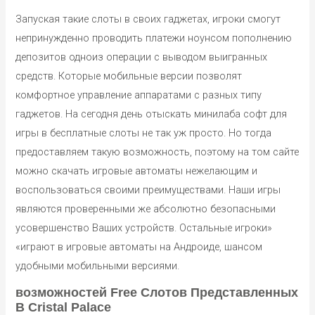
Запуская такие слоты в своих гаджетах, игроки смогут
непринужденно проводить платежи ноунсом пополнению
депозитов одноиз операции с выводом выигранных
средств. Которые мобильные версии позволят
комфортное управление аппаратами с разных типу
гаджетов. На сегодня день отыскать минилаба софт для
игры в бесплатные слоты не так уж просто. Но тогда
предоставляем такую возможность, поэтому на том сайте
можно скачать игровые автоматы нежелающим и
воспользоваться своими преимуществами. Наши игры
являются проверенными же абсолютно безопасными
усовершенство Ваших устройств. Остальные игроки»
«играют в игровые автоматы на Андроиде, шансом
удобными мобильными версиями.
возможностей Free Слотов Представленных
В Cristal Palace