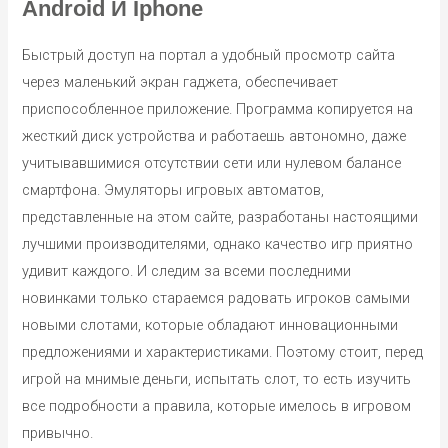
Android И Iphone
Быстрый доступ на портал а удобный просмотр сайта
через маленький экран гаджета, обеспечивает
приспособленное приложение. Программа копируется на
жесткий диск устройства и работаешь автономно, даже
учитывавшимися отсутствии сети или нулевом балансе
смартфона. Эмуляторы игровых автоматов,
представленные на этом сайте, разработаны настоящими
лучшими производителями, однако качество игр приятно
удивит каждого. И следим за всеми последними
новинками только стараемся радовать игроков самыми
новыми слотами, которые обладают инновационными
предложениями и характеристиками. Поэтому стоит, перед
игрой на мнимые деньги, испытать слот, то есть изучить
все подробности а правила, которые имелось в игровом
привычно.