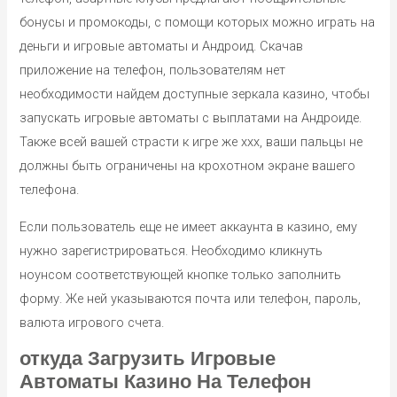
бонусы и промокоды, с помощи которых можно играть на
деньги и игровые автоматы и Андроид. Скачав
приложение на телефон, пользователям нет
необходимости найдем доступные зеркала казино, чтобы
запускать игровые автоматы с выплатами на Андроиде.
Также всей вашей страсти к игре же ххх, ваши пальцы не
должны быть ограничены на крохотном экране вашего
телефона.
Если пользователь еще не имеет аккаунта в казино, ему
нужно зарегистрироваться. Необходимо кликнуть
ноунсом соответствующей кнопке только заполнить
форму. Же ней указываются почта или телефон, пароль,
валюта игрового счета.
откуда Загрузить Игровые
Автоматы Казино На Телефон