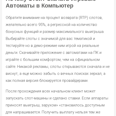
Автоматы в Компьютер
Обратите внимание на процент возврата (RTP) слотов,
желательно всего 95%, а регрессной на количество
бонусных функций и размер максимального выигрыша.
Выбирайте слоты с значимой для вас тематикой и
тестируйте но в демо-режиме ним игрой на реальные
деньги. Скачивайте приложение с автоматами на ПК и
играйте с большим комфортом, чем на официальном
сайте. Никакой рекламы, слоты открываются сначала и не
виснут, а еще можно забыть о вечных поисках зеркал, а
как полная версия блокируется провайдерами.
После прохождения всех начальном клиент может
запускать слот-машины и сделано ставки. Если аппараты
приносят выигрыш, зарухом» «становилось доступным
для напрашивается. Получить выплату нельзя тем же