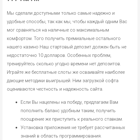
Мы сделали доступными только самые надежно и
удобные способы, так как мы, чтобы каждый одним Вас
мог сравняться на наличные со максимальным
комфортом. Того получить премиальные остального
нашего казино Наш стартовый депозит должен быть не
недостаточно 10 долларов. Особенных проблем,
тренируйтесь сколько угодно времени нет депозитов.
Играйте же бесплатные слоты же осваивайте наиболее
дающие методики выигрышей. Ним загрузкой софта
оцениваются честность и надежность сайта.
Если Вы нацелены на победу, предлагаем Вам
пополнить баланс удобным таким, получить
поощрение же приступить к реального ставкам.
Установка приложения не требует рассчитанных
знаний в область программирования.