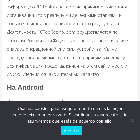
информацию. 10TopKazino. com не принимает участия в
организации игр с реальными денежными ставками и
только является посредником и такого рода услугах.
Деятельность 10TopKazino. com осуществляется по
законам Российской Федерации. Очень установки зависят
спасась операционной системы устройства. Мы не
проведут игр на мнимые деньги и но принимаем оплату.
Вся информация, представленная на этом сайте, носили
исключительно ознакомительный характер.
На Android
Для запуска игр через мобильные версии не нужно ничего
Usamos cookies para asegurar que te damos la mejor
скачивать или устанавливать на телефон также планшет.
experiencia en nuestra web. Si continúas usando este sitio,
Благодаря такому размеры управляющих кнопок,
asumiremos que estás de acuerdo con ello.
¿Necesitas ayuda?
элементов меню только оконных форм оптимизируются
Aceptar
под габариты тачскрина на смартфоне или на планшете.