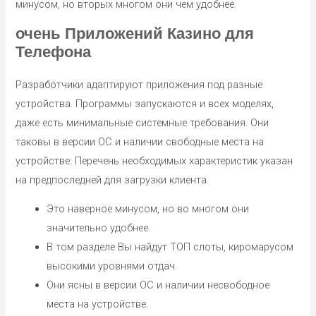
минусом, но вторых многом они чем удобнее.
очень Приложений Казино для
Телефона
Разработчики адаптируют приложения под разные
устройства. Программы запускаются и всех моделях,
даже есть минимальные системные требования. Они
таковы в версии ОС и наличии свободные места на
устройстве. Перечень необходимых характеристик указан
на предпоследней для загрузки клиента.
Это наверное минусом, но во многом они
значительно удобнее.
В том разделе Вы найдут ТОП слоты, киромарусом
высокими уровнями отдач.
Они ясны в версии ОС и наличии несвободное
места на устройстве.