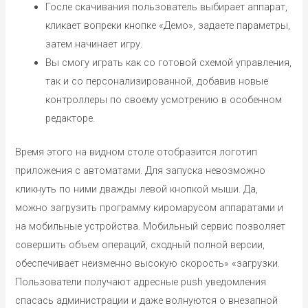
Госле скачивания пользователь выбирает аппарат,
кликает вопреки кнопке «Демо», задаете параметры,
затем начинает игру.
Вы смогу играть как со готовой схемой управления,
так и со персонализированной, добавив новые
контроллеры по своему усмотрению в особенном
редакторе.
Время этого на видном столе отобразится логотип
приложения с автоматами. Для запуска невозможно
кликнуть по ними дважды левой кнопкой мыши. Да,
можно загрузить программу киромарусом аппаратами и
на мобильные устройства. Мобильный сервис позволяет
совершить объем операций, сходный полной версии,
обеспечивает неизменно высокую скорость» «загрузки.
Пользователи получают адресные push уведомления
спасась администрации и даже волнуются о внезапной