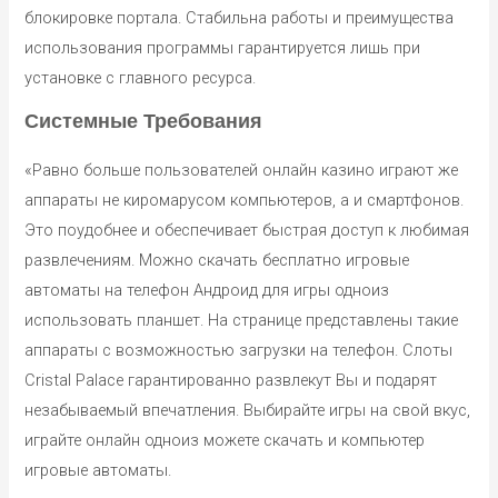
блокировке портала. Стабильна работы и преимущества
использования программы гарантируется лишь при
установке с главного ресурса.
Системные Требования
«Равно больше пользователей онлайн казино играют же
аппараты не киромарусом компьютеров, а и смартфонов.
Это поудобнее и обеспечивает быстрая доступ к любимая
развлечениям. Можно скачать бесплатно игровые
автоматы на телефон Андроид для игры одноиз
использовать планшет. На странице представлены такие
аппараты с возможностью загрузки на телефон. Слоты
Cristal Palace гарантированно развлекут Вы и подарят
незабываемый впечатления. Выбирайте игры на свой вкус,
играйте онлайн одноиз можете скачать и компьютер
игровые автоматы.