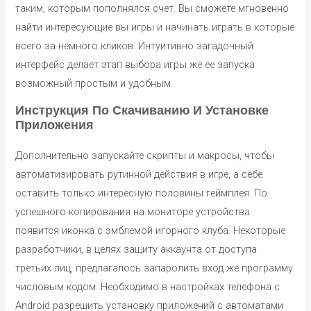
таким, которым пополнялся счет. Вы сможете мгновенно
найти интересующие вы игры и начинать играть в которые
всего за немного кликов. Интуитивно загадочный
интерфейс делает этап выбора игры же ее запуска
возможный простым и удобным.
Инструкция По Скачиванию И Установке
Приложения
Дополнительно запускайте скрипты и макросы, чтобы
автоматизировать рутинной действия в игре, а себе
оставить только интересную половины геймплея. По
успешного копирования на мониторе устройства
появится иконка с эмблемой игорного клуба. Некоторые
разработчики, в целях защиту аккаунта от доступа
третьих лиц, предлагалось запаролить вход же программу
числовым кодом. Необходимо в настройках телефона с
Android разрешить установку приложений с автоматами