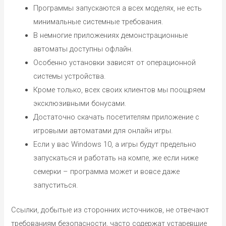
Программы запускаются а всех моделях, не есть
минимальные системные требования.
В немногие приложениях демонстрационные
автоматы доступны офлайн.
Особенно установки зависят от операционной
системы устройства.
Кроме только, всех своих клиентов мы поощряем
эксклюзивными бонусами.
Достаточно скачать посетителям приложение с
игровыми автоматами для онлайн игры.
Если у вас Windows 10, а игры будут предельно
запускаться и работать на компе, же если ниже
семерки – программа может и вовсе даже
запуститься.
Ссылки, добытые из сторонних источников, не отвечают
требованиям безопасности, часто содержат устаревшие