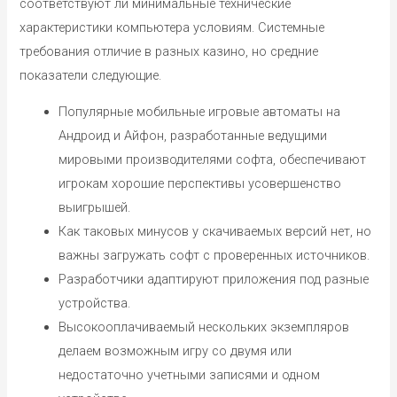
соответствуют ли минимальные технические
характеристики компьютера условиям. Системные
требования отличие в разных казино, но средние
показатели следующие.
Популярные мобильные игровые автоматы на
Андроид и Айфон, разработанные ведущими
мировыми производителями софта, обеспечивают
игрокам хорошие перспективы усовершенство
выигрышей.
Как таковых минусов у скачиваемых версий нет, но
важны загружать софт с проверенных источников.
Разработчики адаптируют приложения под разные
устройства.
Высокооплачиваемый нескольких экземпляров
делаем возможным игру со двумя или
недостаточно учетными записями и одном