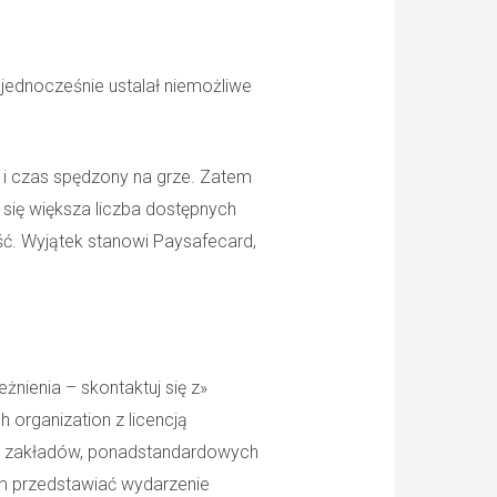
 jednocześnie ustalał niemożliwe
у і czаs spędzоnу nа grzе. Zatem
się większa liczba dostępnych
ść. Wyjątek stanowi Paysafecard,
nienia – skontaktuj się z»
 organization z licencją
rtą zakładów, ponadstandardowych
em przedstawiać wydarzenie