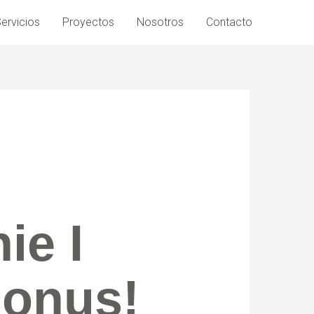
ervicios
Proyectos
Nosotros
Contacto
ie I
Bonus!