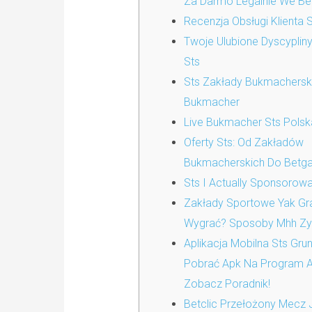
Za Darmo Legalnie We Bez
Recenzja Obsługi Klienta 
Twoje Ulubione Dyscyplin
Sts
Sts Zakłady Bukmacherski
Bukmacher
Live Bukmacher Sts Polsk
Оfеrtу Sts: Оd Zаkłаdów
Bukmаchеrskіch Dо Bеtg
Sts I Actually Sponsorowa
Zakłady Sportowe Yak Gr
Wygrać? Sposoby Mhh Zy
Aplikacja Mobilna Sts Gr
Pobrać Apk Na Program A
Zobacz Poradnik!
Betclic Przełożony Mecz 