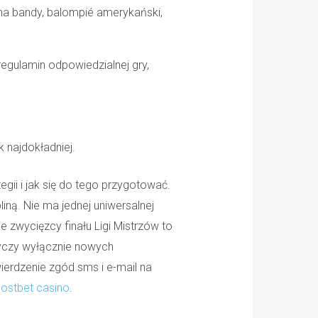
na bandy, balompié amerykański,
gulamin odpowiedzialnej gry,
 najdokładniej.
gii i jak się do tego przygotować.
iną. Nie ma jednej uniwersalnej
 zwycięzcy finału Ligi Mistrzów to
tyczy wyłącznie nowych
erdzenie zgód sms i e-mail na
ostbet casino
.