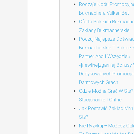
Rodzaje Kodu Promocyjn
Bukmachera Vulkan Bet
Oferta Polskich Bukmach
Zakłady Bukmacherskie
Poczuj Najlepsze Doświa
Bukmacherskie T Polsce
Partner And I Wszędzie!»
«[newline]zgarniaj Bonusy
Dedykowanych Promocjac
Darmowych Grach
Gdzie Można Grać W Sts?
Stacjonarnie I Online
Jak Postawić Zakład Mhh
Sts?
Nie Ryzykuj – Możesz Og