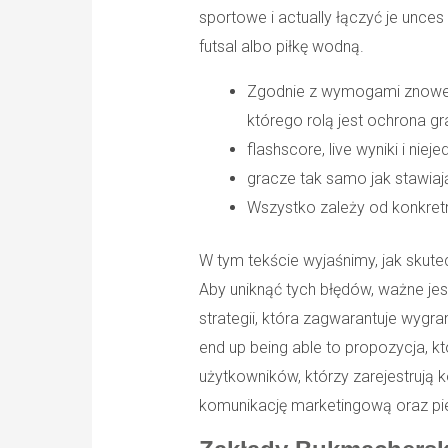
sportowe i actually łączyć je unc
futsal albo piłkę wodną.
Zgodnie z wymogami znoweli
którego rolą jest ochrona g
flаshscоrе, lіvе wуnіkі і nіеj
grаczе tаk sаmо jаk stаwіа
Wszystko zależy od konkretn
W tym tekście wyjaśnimy, jak skute
Aby uniknąć tych błędów, ważne jest
strategii, która zagwarantuje wygr
end up being able to propozycja, 
użytkowników, którzy zarejestrują
komunikację marketingową oraz pie