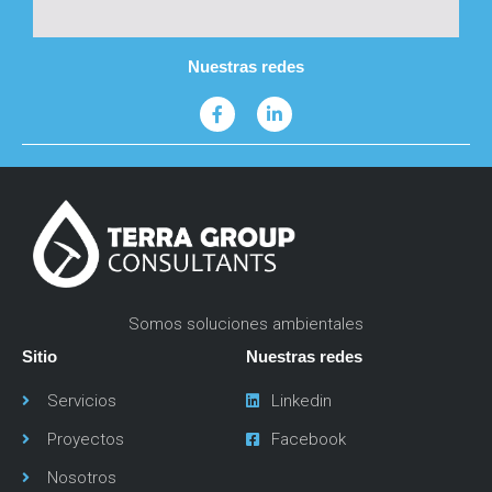
Nuestras redes
Somos soluciones ambientales
Sitio
Nuestras redes
Servicios
Linkedin
Proyectos
Facebook
Nosotros