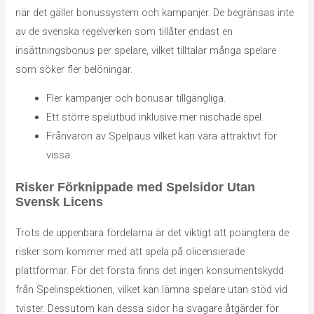
när det gäller bonussystem och kampanjer. De begränsas inte
av de svenska regelverken som tillåter endast en
insättningsbonus per spelare, vilket tilltalar många spelare
som söker fler belöningar.
Fler kampanjer och bonusar tillgängliga.
Ett större spelutbud inklusive mer nischade spel.
Frånvaron av Spelpaus vilket kan vara attraktivt för
vissa.
Risker Förknippade med Spelsidor Utan
Svensk Licens
Trots de uppenbara fördelarna är det viktigt att poängtera de
risker som kommer med att spela på olicensierade
plattformar. För det första finns det ingen konsumentskydd
från Spelinspektionen, vilket kan lämna spelare utan stöd vid
tvister. Dessutom kan dessa sidor ha svagare åtgärder för