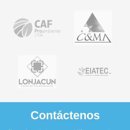
Contáctenos