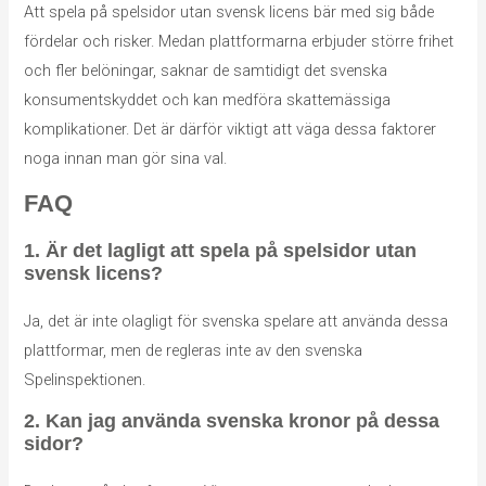
Att spela på spelsidor utan svensk licens bär med sig både
fördelar och risker. Medan plattformarna erbjuder större frihet
och fler belöningar, saknar de samtidigt det svenska
konsumentskyddet och kan medföra skattemässiga
komplikationer. Det är därför viktigt att väga dessa faktorer
noga innan man gör sina val.
FAQ
1. Är det lagligt att spela på spelsidor utan
svensk licens?
Ja, det är inte olagligt för svenska spelare att använda dessa
plattformar, men de regleras inte av den svenska
Spelinspektionen.
2. Kan jag använda svenska kronor på dessa
sidor?