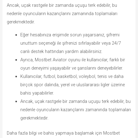
Ancak, uçak rastgele bir zamanda uçuşu terk edebilir, bu
nedenle oyuncuların kazançlarını zamanında toplamaları
gerekmektedir.
Eğer hesabınıza erişimde sorun yaşarsanız, şifremi
unuttum seçeneği ile şifrenizi sıfırlayabilir veya 24/7
canlı destek hattından yardım alabilirsiniz.
Ayrıca, Mostbet Aviator oyunu ile kullanıcılar, farklı bir
oyun deneyimi yaşayabilir ve şanslarını deneyebilirler.
Kullanıcılar, futbol, basketbol, voleybol, tenis ve daha
birçok spor dalında, yerel ve uluslararası ligler üzerine
bahis yapabilirler.
Ancak, uçak rastgele bir zamanda uçuşu terk edebilir, bu
nedenle oyuncuların kazançlarını zamanında toplamaları
gerekmektedir.
Daha fazla bilgi ve bahis yapmaya başlamak için Mostbet