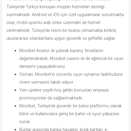
Türkiye’de Türkçe konuşan müşteri hizmetleri desteği
sunmaktadır. Android ve iOS için özel uygulamalar sunulmakta
olup, mobil uyumlu web sitesi üzerinden de hizmet
verilmektedir. Türkiye’de resmi bir lisansı olmamakla birlikte,
uluslararası standartlara uygun güvenlik ve şeffaflık sağlar.
Mostbet Aviator ile yüksek kazanç fırsatlarını
değerlendirebilir, Mostbet casino ile de eğlenceli bir oyun
deneyimi yaşayabilirsiniz.
Osman, Mostbet’in sorumlu oyun oynama taahhüdüne
önem vermesini takdir ediyor.
Yeni üyelere çeşitli hoş geldin bonusları empieza
promosyonlar da sağlanmaktadır.
Mostbet, Türkiye’de güvenilir bir bahis platformu olarak
bilinir ve kullanıcılara geniş bir bahis ve oyun yelpazesi
sunar.
Bunlar arasında banka havalesi, kredi kartları, e-