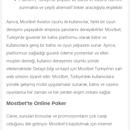
sunmakta ve çeşitli alternatif linkler aracılığıyla erişilebilir.
Ayrıca, Mostbet Aviator oyunu ile kullanıcılar, farklı bir oyun
deneyimi yaşayabilir empieza şanslarını deneyebilirler. Mostbet,
Türkiye’de güvenilir bir bahis platformu olarak bilinir ve
kullanıcılara geniş bir bahis ve oyun yelpazesi sunar. Ayrıca,
platformun sağladığı güvenli ödeme yöntemleri ve etkin
müşteri desteği, kullanıcı deneyimini olumlu yönde
etkilemektedir. Detaylı bilgi ve kayıt için Mostbet Türkiye’nin sah
web sitesini ziyaret edin. Mostbet, Türkiye’deki kullanıcılara
yönelik gelişmiş mobil uygulamalar sunarak, bahis ve casino
oyunlarına her zaman ve her yerden erişim imkanı sağlar.
Mostbet’te Online Poker
Caner, sunulan bonuslar ve promosyonların çok cazip
olduğunu dile getiriyor. Mostbet’e kaydolmak için internet