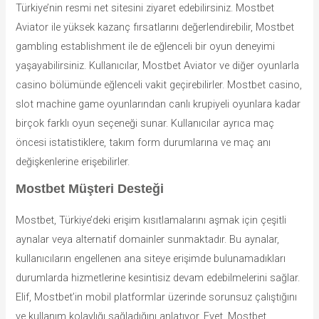
Türkiye’nin resmi net sitesini ziyaret edebilirsiniz. Mostbet
Aviator ile yüksek kazanç fırsatlarını değerlendirebilir, Mostbet
gambling establishment ile de eğlenceli bir oyun deneyimi
yaşayabilirsiniz. Kullanıcılar, Mostbet Aviator ve diğer oyunlarla
casino bölümünde eğlenceli vakit geçirebilirler. Mostbet casino,
slot machine game oyunlarından canlı krupiyeli oyunlara kadar
birçok farklı oyun seçeneği sunar. Kullanıcılar ayrıca maç
öncesi istatistiklere, takım form durumlarına ve maç anı
değişkenlerine erişebilirler.
Mostbet Müşteri Desteği
Mostbet, Türkiye’deki erişim kısıtlamalarını aşmak için çeşitli
aynalar veya alternatif domainler sunmaktadır. Bu aynalar,
kullanıcıların engellenen ana siteye erişimde bulunamadıkları
durumlarda hizmetlerine kesintisiz devam edebilmelerini sağlar.
Elif, Mostbet’in mobil platformlar üzerinde sorunsuz çalıştığını
ve kullanım kolaylığı sağladığını anlatıyor. Evet, Mostbet