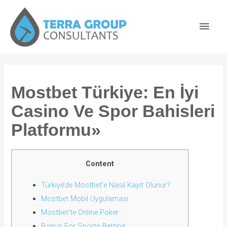
Mostbet Türkiye: En İyi
Casino Ve Spor Bahisleri
Platformu»
Content
Türkiye’de Mostbet’e Nasıl Kayıt Olunur?
Mostbet Mobil Uygulaması
Mostbet’te Online Poker
Bonus For Sports Betting