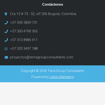
Contáctenos
Cra 15 # 73 - 32, off 206 Bogotá, Colombia.
+57 304 5839 731
+57 300 4790 565
+57 313 8984 411
+57 320 3497 188
proyectos@terragroupconsultants.com
Copyright © 2026 Terra Group Consultants
Powered by
Latido Marketing