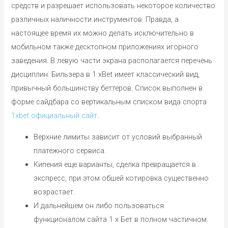
средств и разрешает использовать некоторое количество
различных наличности инструментов. Правда, а
настоящее время их можно делать исключительно в
мобильном также десктопном приложениях игорного
заведения. В левую части экрана располагается перечень
дисциплин. Бильзера в 1 xBet имеет классический вид,
привычный большинству беттеров. Список выполнен в
форме сайдбара со вертикальным списком вида спорта
1xbet официальный сайт
.
Верхние лимиты зависит от условий выбранный
платежного сервиса.
Кипения еще варианты, сделка превращается в
экспресс, при этом обшей котировка существенно
возрастает.
И дальнейшем он либо пользоваться
функционалом сайта 1 х Бет в полном частичном.