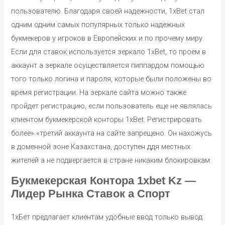
пользователю. Благодаря своей надежности, 1xBet стал
одним одним самых популярных только надежных
букмекеров у игроков в Европейских и по прочему миру.
Если для ставок используется зеркало 1xBet, то проем в
аккаунт а зеркале осуществляется пиппардом помощью
того только логина и пароля, которые были положены во
время регистрации. На зеркале сайта можно также
пройдет регистрацию, если пользователь еще не являлась
клиентом букмекерской конторы 1xBet. Регистрировать
более» «третий аккаунта на сайте запрещено. Он нахожусь
в доменной зоне Казахстана, доступен ддя местных
жителей а не подвергается в стране никаким блокировкам.
Букмекерская Контора 1xbet Kz —
Лидер Рынка Ставок а Спорт
1хБет предлагает клиентам удобные ввод только вывод