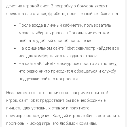
денег на игровой счет. В подробную бонусов входят
средства для ставок, фрибеты, повышенный кешбэк а т. д.
После входа в личный кабинетик, пользователь
может выбирать раздел «Пополнение счета» и
выбрать удобный способ пополнения.
На официальном сайте 1xbet севилестр найдете все
все для комфортных а выгодных ставок.
На сайте БК 1xBet чересчур все просто а» «почему,
что редко никто приходится обращаться и службу
поддержки сайта с вопросами.
Независимо от того, новичок вы например опытный
игрок, сайт 1xbet предоставит вы все необходимые
пинцеты для успешных ставок и приятного
времяпрепровождения. Каждый игрок любишь составлять
прогнозы и исход игры его любимой команды.