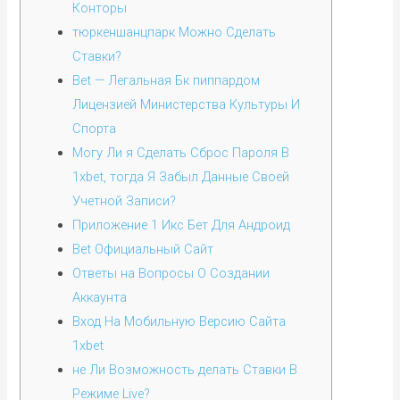
Конторы
тюркеншанцпарк Можно Сделать
Ставки?
Bet — Легальная Бк пиппардом
Лицензией Министерства Культуры И
Спорта
Могу Ли я Сделать Сброс Пароля В
1xbet, тогда Я Забыл Данные Своей
Учетной Записи?
Приложение 1 Икс Бет Для Андроид
Bet Официальный Сайт
Ответы на Вопросы О Создании
Аккаунта
Вход На Мобильную Версию Сайта
1xbet
не Ли Возможность делать Ставки В
Режиме Live?