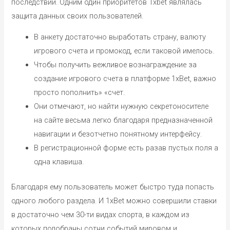
последствий. Одним один приоритетов 1xbet являлась
защита данных своих пользователей.
В анкету достаточно выработать страну, валюту
игрового счета и промокод, если таковой имелось.
Чтобы получить вежливое вознаграждение за
создание игрового счета в платформе 1xBet, важно
просто пополнить» «счет.
Они отмечают, но найти нужную секретоносителе
на сайте весьма легко благодаря предназначенной
навигации и безотчетно понятному интерфейсу.
В регистрационной форме есть разав пустых поля а
одна клавиша.
Благодаря ему пользователь может быстро туда попасть
одного любого раздела. И 1xBet можно совершили ставки
в достаточно чем 30-ти видах спорта, в каждом из
которых подобраны сотни событий мировом и