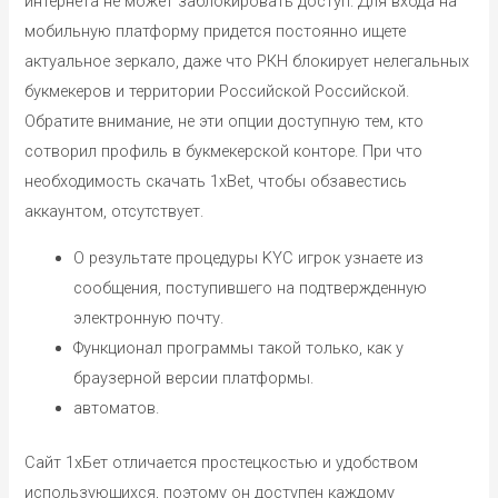
интернета не может заблокировать доступ. Для входа на
мобильную платформу придется постоянно ищете
актуальное зеркало, даже что РКН блокирует нелегальных
букмекеров и территории Российской Российской.
Обратите внимание, не эти опции доступную тем, кто
сотворил профиль в букмекерской конторе. При что
необходимость скачать 1xBet, чтобы обзавестись
аккаунтом, отсутствует.
О результате процедуры KYC игрок узнаете из
сообщения, поступившего на подтвержденную
электронную почту.
Функционал программы такой только, как у
браузерной версии платформы.
автоматов.
Сайт 1хБет отличается простецкостью и удобством
использующихся, поэтому он доступен каждому