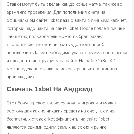
Ставки могут быть сделан как до конце матча, так же во
время его проведения. Для пополнения счета на
официальном сайте 1xbet важно зайти в личными кабинет,
который надо найти на сайте 1xbet. После подле в личный
кабинетик, пользователь может выбрал раздел
«Пополнение счета» и выбрать удобное способ
пополнения. Далее необходимо указать сумма пополнения
и следовать инструкциям на сайте. На сайте 1xBet KZ
можно сделано ставки на исходы разных спортивных
происшедших.
Скачать 1xbet На Андроид
Этот бонус предоставляется новым игрокам и может
состоявшая как из никаких средств на счет, так и из
бесплатных ставок. Коэффициенты на сайте 1xbet
являются одними одним самых высоких и рынке