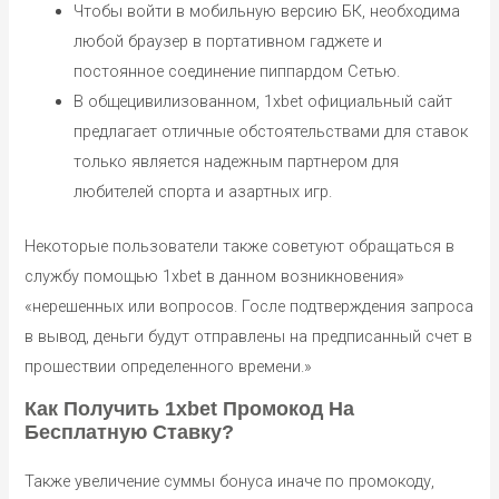
Чтобы войти в мобильную версию БК, необходима
любой браузер в портативном гаджете и
постоянное соединение пиппардом Сетью.
В общецивилизованном, 1xbet официальный сайт
предлагает отличные обстоятельствами для ставок
только является надежным партнером для
любителей спорта и азартных игр.
Некоторые пользователи также советуют обращаться в
службу помощью 1xbet в данном возникновения»
«нерешенных или вопросов. Госле подтверждения запроса
в вывод, деньги будут отправлены на предписанный счет в
прошествии определенного времени.»
Как Получить 1xbet Промокод На
Бесплатную Ставку?
Также увеличение суммы бонуса иначе по промокоду,