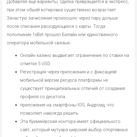
Добавляя еще варианты, сделка превращается в экспресс,
при этом обшей котировка существенно возрастает.
Зачастую зачисление произошло через пару дольше
после списания расходующихся с карты. Тогда
пополнение 1xBet прошло Билайн или единственного
оператора мобильной связью.
Онлайн казино выдвигает ограничение по ставке на
отметке 5 USD.
Регистрация через приложения и с фиксацией
мобильной версии ресурса платформы не
существует принципиальных отличий от создания
профиля со десктопа.
приложение на смартфоны IOS, Андроид, что
позволяет навсегда решить
Эта букмекерская контора имеет официального
сайт, который мутуара широкий выбор спортивных