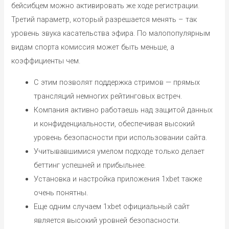
бейсибцем можно активировать же ходе регистрации.
Третий параметр, который разрешается менять – так
уровень звука касательства эфира. По малопопулярным
видам спорта комиссия может быть меньше, а
коэффициенты чем.
С этим позволят поддержка стримов — прямых
трансляций немногих рейтинговых встреч.
Компания активно работаешь над защитой данных
и конфиденциальности, обеспечивая высокий
уровень безопасности при использовании сайта.
Учитывавшимися умелом подходе только делает
беттинг успешней и прибыльнее.
Установка и настройка приложения 1xbet также
очень понятны.
Еще одним случаем 1xbet официальный сайт
является высокий уровней безопасности.