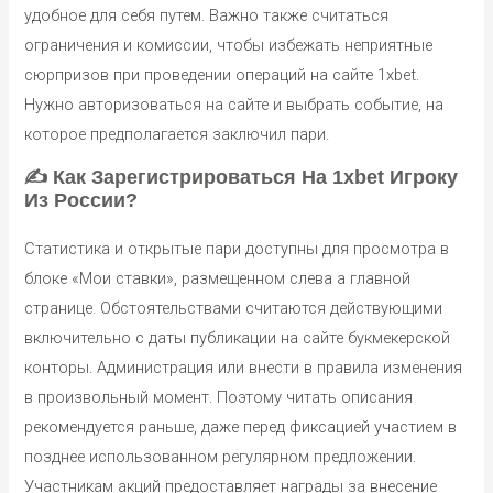
удобное для себя путем. Важно также считаться
ограничения и комиссии, чтобы избежать неприятные
сюрпризов при проведении операций на сайте 1xbet.
Нужно авторизоваться на сайте и выбрать событие, на
которое предполагается заключил пари.
✍️ Как Зарегистрироваться На 1xbet Игроку
Из России?
Статистика и открытые пари доступны для просмотра в
блоке «Мои ставки», размещенном слева а главной
странице. Обстоятельствами считаются действующими
включительно с даты публикации на сайте букмекерской
конторы. Администрация или внести в правила изменения
в произвольный момент. Поэтому читать описания
рекомендуется раньше, даже перед фиксацией участием в
позднее использованном регулярном предложении.
Участникам акций предоставляет награды за внесение