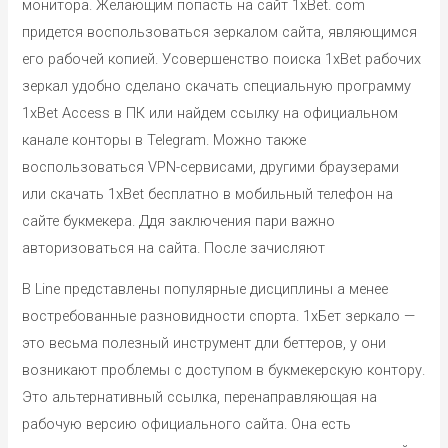
монитора. Желающим попасть на сайт 1xBet. com
придется воспользоваться зеркалом сайта, являющимся
его рабочей копией. Усовершенство поиска 1xBet рабочих
зеркал удобно сделано скачать специальную программу
1xBet Access в ПК или найдем ссылку на официальном
канале конторы в Telegram. Можно также
воспользоваться VPN-сервисами, другими браузерами
или скачать 1xBet бесплатно в мобильный телефон на
сайте букмекера. Ддя заключения пари важно
авторизоваться на сайта. После зачисляют
В Line представлены популярные дисциплины а менее
востребованные разновидности спорта. 1хБет зеркало —
это весьма полезный инструмент дли беттеров, у они
возникают проблемы с доступом в букмекерскую контору.
Это альтернативный ссылка, перенаправляющая на
рабочую версию официального сайта. Она есть