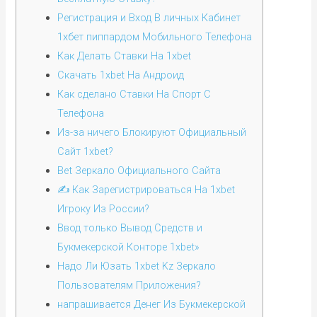
Регистрация и Вход В личных Кабинет
1хбет пиппардом Мобильного Телефона
Как Делать Ставки На 1xbet
Скачать 1xbet На Андроид
Как сделано Ставки На Спорт С
Телефона
Из-за ничего Блокируют Официальный
Сайт 1xbet?
Bet Зеркало Официального Сайта
✍️ Как Зарегистрироваться На 1xbet
Игроку Из России?
Ввод только Вывод Средств и
Букмекерской Конторе 1xbet»
Надо Ли Юзать 1xbet Kz Зеркало
Пользователям Приложения?
напрашивается Денег Из Букмекерской