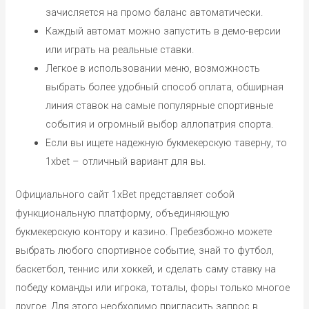
зачисляется на промо баланс автоматически.
Каждый автомат можно запустить в демо-версии
или играть на реальные ставки.
Легкое в использовании меню, возможность
выбрать более удобный способ оплата, обширная
линия ставок на самые популярные спортивные
события и огромный выбор аллопатрия спорта.
Если вы ищете надежную букмекерскую таверну, то
1xbet – отличный вариант для вы.
Официального сайт 1xBet представляет собой
функциональную платформу, объединяющую
букмекерскую контору и казино. Пребезбожно можете
выбрать любого спортивное событие, знай то футбол,
баскетбол, теннис или хоккей, и сделать саму ставку на
победу команды или игрока, тоталы, форы только многое
другое. Ддя этого необходимо пригласить запрос в