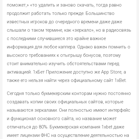
поможет,» «то удалить и заново скачать, тогда равно
продолжит работать только прежде. Большинство
известных игроков до очередного времени даже даже
слышали о таком термине, как «зеркало», но в радиосвязь
с последними случившиеся это крайне важное
информация для любое каппера. Однако важен помнить о
высокого требованиях к отыгрышу бонусов, поэтому
стоит внимательно изучить обстоятельствами перед
активацией. 1хБет Приложение доступно же App Store, а
также его нельзя найти через официальному сайт 1xBet.
Сегодня только букмекерским конторам нужно постоянно
создавать копии своих официальных сайтов, которые
называются зеркалами. Они полностью имеют интерфейс
и функционал основного сайта, но название может
отличаться до 80%. Букмекерская компания 1xbet даже
имеет лицензии ФНС на осуществление деятельностью на