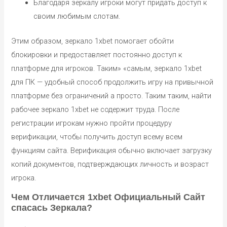
Благодаря зеркалу игроки могут придать доступ к
своим любимым слотам.
Этим образом, зеркало 1xbet помогает обойти
блокировки и предоставляет постоянно доступ к
платформе для игроков. Таким» «самым, зеркало 1xbet
для ПК — удобный способ продолжить игру на привычной
платформе без ограничений а просто. Таким таким, найти
рабочее зеркало 1xbet не содержит труда. После
регистрации игрокам нужно пройти процедуру
верификации, чтобы получить доступ всему всем
функциям сайта. Верификация обычно включает загрузку
копий документов, подтверждающих личность и возраст
игрока.
Чем Отличается 1xbet Официальный Сайт
спасась Зеркала?