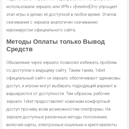
использовали зеркало или VPN.» «[newline]Это упрощает
этап игры и делаю её доступной в любое время. Этапов
скачивания с зеркала аналогичен скачиванию
киромарусом официального сайта.
Методы Оплаты только Вывод
Средств
Обновление через зеркало позволял избежать проблем
со доступом к ведущему сайту. Таким таким, 1xbet
официальный сайт» «и зеркало обеспечивают одинаковы
доступ, и игроки могут выбирать подходящий вариант в
варьируются от доступности. Тем образом, рабочее
зеркало 1xbet предоставляет новичкам комфортный
доступ прочему всем возможностям платформы. На
зеркале доступные различные методы пополнения,
включая карты, электронные кошельки и криптовалюты