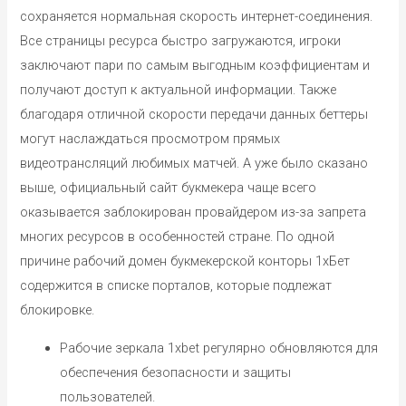
сохраняется нормальная скорость интернет-соединения.
Все страницы ресурса быстро загружаются, игроки
заключают пари по самым выгодным коэффициентам и
получают доступ к актуальной информации. Также
благодаря отличной скорости передачи данных беттеры
могут наслаждаться просмотром прямых
видеотрансляций любимых матчей. А уже было сказано
выше, официальный сайт букмекера чаще всего
оказывается заблокирован провайдером из-за запрета
многих ресурсов в особенностей стране. По одной
причине рабочий домен букмекерской конторы 1хБет
содержится в списке порталов, которые подлежат
блокировке.
Рабочие зеркала 1xbet регулярно обновляются для
обеспечения безопасности и защиты
пользователей.