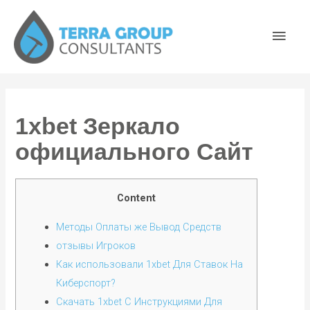
1xbet Зеркало
официального Сайт
Content
Методы Оплаты же Вывод Средств
отзывы Игроков
Как использовали 1xbet Для Ставок На
Киберспорт?
Скачать 1xbet С Инструкциями Для