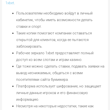
1xbet
.
Пользователям необходимо войдут в личный
кабинетик, чтобы иметь возможности делать
ставки и спорт.
Такие копии помогают компании оставаться
открытой для клиентов, когда ее пытаются
заблокировать.
Рабочее зеркало 1xbet предоставляет полный
доступ ко всем слотам и играм казино.
Где тоже можно сделать ставки, подавать заявки на
вывод неснижаемых, общаться с всеми
посетителями сайта букмекера.
Платформа использует шифрование, но защищает
личные данные игроков и его финансовую
информацию.
Несмотря на некоторые недостатки, такие как