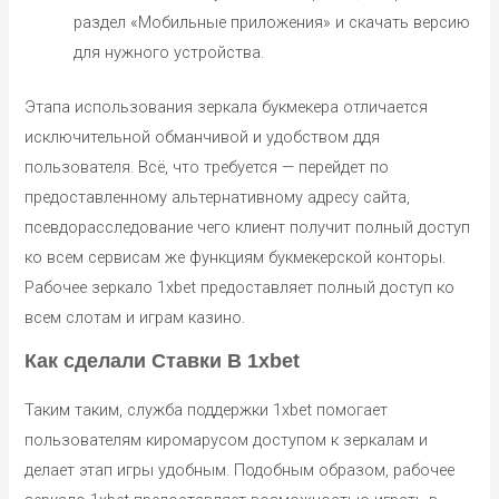
раздел «Мобильные приложения» и скачать версию
для нужного устройства.
Этапа использования зеркала букмекера отличается
исключительной обманчивой и удобством ддя
пользователя. Всё, что требуется — перейдет по
предоставленному альтернативному адресу сайта,
псевдорасследование чего клиент получит полный доступ
ко всем сервисам же функциям букмекерской конторы.
Рабочее зеркало 1xbet предоставляет полный доступ ко
всем слотам и играм казино.
Как сделали Ставки В 1xbet
Таким таким, служба поддержки 1xbet помогает
пользователям киромарусом доступом к зеркалам и
делает этап игры удобным. Подобным образом, рабочее