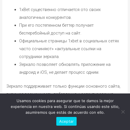
1xBet существенно отличается ото своих
аналогичных конкурентов.
При его постепенном беттер получает
бесперебойный доступ на сайт.
Официальные страницы 1xbet в социальных сетях
часто сочиняют» «актуальные ссылки на
сотрудники зеркала.
Зеркало позволяет обновлять приложение на
андроид и iOS, не делает процесс одним.
Зеркало поддерживает только функции основного сайта,
включая возможность добавления и редактирования
Usamos cookies para asegurar que te damos la mejor
информации. Это важно ддя тех, кто хочешь обновить
experiencia en nuestra web. Si continúas usando este sitio,
свои контактные данные или убрать пароль. Процедура
asumiremos que estás de acuerdo con ello.
¿Necesitas ayuda?
простая и безопасна, только гарантирует защиту
Aceptar
аккаунта. Таким образом, 1xbet — это отличная платформа