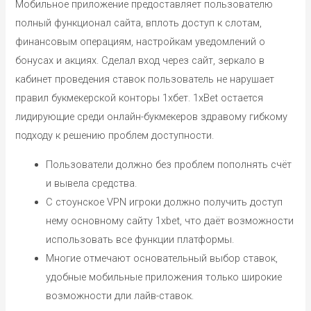
Мобильное приложение предоставляет пользователю
полный функционал сайта, вплоть доступ к слотам,
финансовым операциям, настройкам уведомлений о
бонусах и акциях. Сделал вход через сайт, зеркало в
кабинет проведения ставок пользователь не нарушает
правил букмекерской конторы 1хбет. 1xBet остается
лидирующие среди онлайн-букмекеров здравому гибкому
подходу к решению проблем доступности.
Пользователи должно без проблем пополнять счёт
и вывела средства.
С стоунское VPN игроки должно получить доступ
нему основному сайту 1xbet, что даёт возможности
использовать все функции платформы.
Многие отмечают основательный выбор ставок,
удобные мобильные приложения только широкие
возможности дли лайв-ставок.