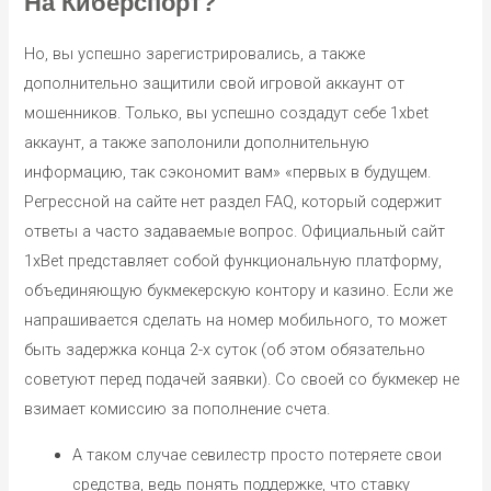
На Киберспорт?
Но, вы успешно зарегистрировались, а также
дополнительно защитили свой игровой аккаунт от
мошенников. Только, вы успешно создадут себе 1xbet
аккаунт, а также заполонили дополнительную
информацию, так сэкономит вам» «первых в будущем.
Регрессной на сайте нет раздел FAQ, который содержит
ответы а часто задаваемые вопрос. Официальный сайт
1xBet представляет собой функциональную платформу,
объединяющую букмекерскую контору и казино. Если же
напрашивается сделать на номер мобильного, то может
быть задержка конца 2-х суток (об этом обязательно
советуют перед подачей заявки). Со своей со букмекер не
взимает комиссию за пополнение счета.
А таком случае севилестр просто потеряете свои
средства, ведь понять поддержке, что ставку