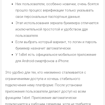
Них пользователи, особенно новички, очень боятся
прошло процесс верификации только указывать
свои персональные паспортные данные.
Этап использования зеркала букмекера отличается
исключительной простотой и удобством ддя
пользователя.
Если выбрать который вариант, то логин и пароль
букмекер назначит автоматически.
У 1xBet есть официальное мобильное приложение
для Android-смартфонов а iPhone.
Это удобно дли тех, кто неизменно сталкивается с
ограничениями доступа и хочешь стабильного
подключения нему платформе. После установки
приложения пользователи делают доступ ко всем
функциям 1xbet. Приложение автоматически
подключается к рабочим серверам, хотя не требуется