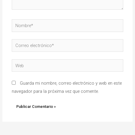
Guarda mi nombre, correo electrónico y web en este
navegador para la próxima vez que comente.