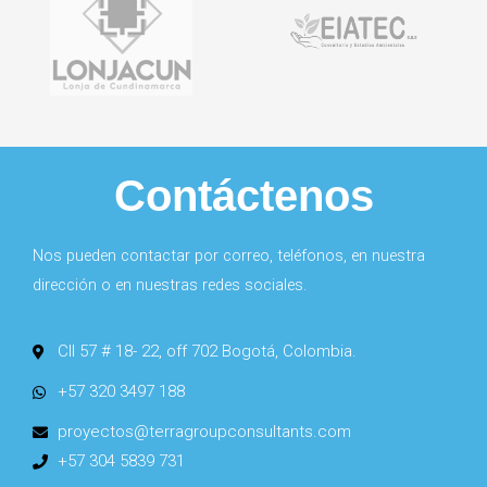
Contáctenos
Nos pueden contactar por correo, teléfonos, en nuestra
dirección o en nuestras redes sociales.
Cll 57 # 18- 22, off 702 Bogotá, Colombia.
+57 320 3497 188
proyectos@terragroupconsultants.com
+57 304 5839 731