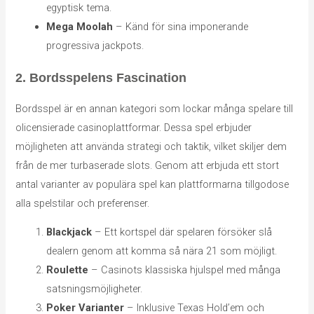
egyptisk tema.
Mega Moolah
– Känd för sina imponerande
progressiva jackpots.
2. Bordsspelens Fascination
Bordsspel är en annan kategori som lockar många spelare till
olicensierade casinoplattformar. Dessa spel erbjuder
möjligheten att använda strategi och taktik, vilket skiljer dem
från de mer turbaserade slots. Genom att erbjuda ett stort
antal varianter av populära spel kan plattformarna tillgodose
alla spelstilar och preferenser.
Blackjack
– Ett kortspel där spelaren försöker slå
dealern genom att komma så nära 21 som möjligt.
Roulette
– Casinots klassiska hjulspel med många
satsningsmöjligheter.
Poker Varianter
– Inklusive Texas Hold’em och