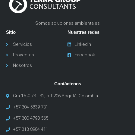
Somos soluciones ambientales
Sitio
Nuestras redes
Servicios
Linkedin
Proyectos
Facebook
Nosotros
Contáctenos
Cra 15 # 73 - 32, off 206 Bogotá, Colombia.
+57 304 5839 731
+57 300 4790 565
+57 313 8984 411